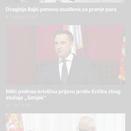
Draginja Bajić ponovo osuđena za pranje para
4. avgust 2026.
Milić podneo krivičnu prijavu protiv Krička zbog
slučaja „Senjak“
30. jul 2026.