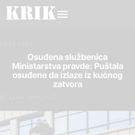
05.05.2022.
Osuđena službenica
Ministarstva pravde: Puštala
osuđene da izlaze iz kućnog
zatvora
BOJANA PAVLOVIĆ