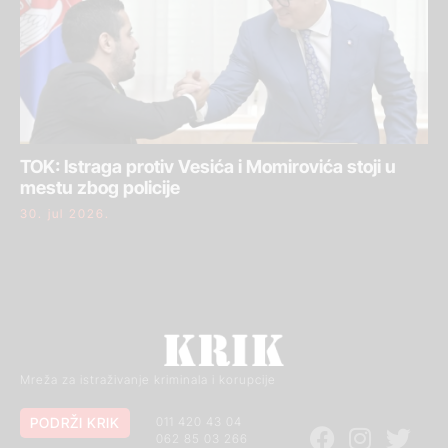
TOK: Istraga protiv Vesića i Momirovića stoji u
mestu zbog policije
30. jul 2026.
Mreža za istraživanje kriminala i korupcije
PODRŽI KRIK
011 420 43 04
062 85 03 266