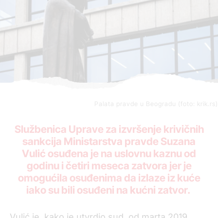
Palata pravde u Beogradu (foto: krik.rs)
Službenica Uprave za izvršenje krivičnih
sankcija Ministarstva pravde Suzana
Vulić osuđena je na uslovnu kaznu od
godinu i četiri meseca zatvora jer je
omogućila osuđenima da izlaze iz kuće
iako su bili osuđeni na kućni zatvor.
Vulić je, kako je utvrdio sud, od marta 2019.