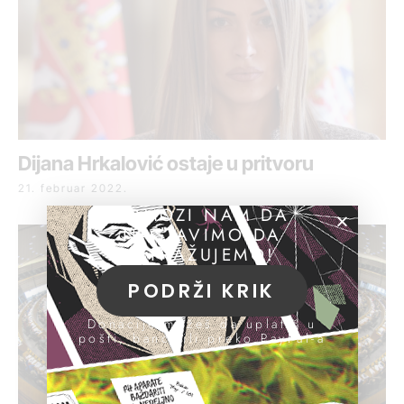
Dijana Hrkalović ostaje u pritvoru
21. februar 2022.
POMOZI NAM DA
NASTAVIMO DA
ISTRAŽUJEMO!
PODRŽI KRIK
Donacije možeš da uplatiš u
pošti, banci ili preko PayPal-a