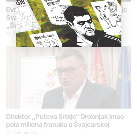
Evroparlamentarci: Preispitati stavljanje
Švajcarske na „crnu listu“ zbog
„Švajcarskih tajni“
21. februar 2022.
Direktor „Puteva Srbije“ Drobnjak imao
pola miliona franaka u Švajcarskoj
21. februar 2022.