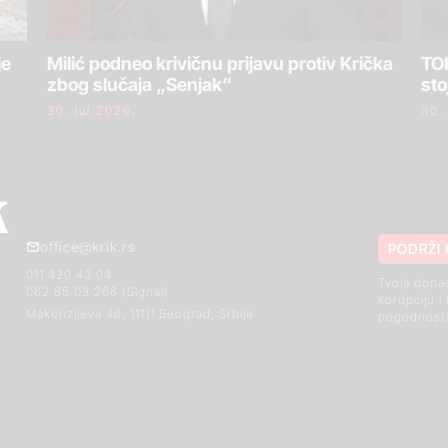
je
Milić podneo krivičnu prijavu protiv Krička
TOK
zbog slučaja „Senjak“
sto
30. jul 2026.
30.
office@krik.rs
PODRŽI 
011 420 43 04
Tvoja dona
062 85 03 266 (Signal)
korupciju i
Makenzijeva 46, 11111 Beograd, Srbija
pogodnosti