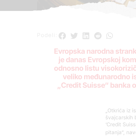
Podeli:
Evropska narodna stranka
je danas Evropskoj komi
odnosno listu visokorizič
veliko međunarodno is
„Credit Suisse“ banka o
„Otkrića iz 
švajcarskih 
‘Credit Suis
pitanja“, na