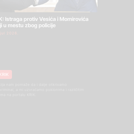
: Istraga protiv Vesića i Momirovića
ji u mestu zbog policije
 jul 2026.
KRIK
cija nam pomaže da i dalje otkrivamo
 kriminal, a mi uzvraćamo poklonima i različitim
ma na portalu KRIK.