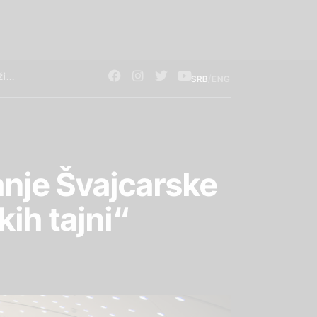
/
SRB
ENG
janje Švajcarske
kih tajni“