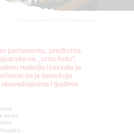
Evropski parlament (foto: Evropska banka)
om parlamentu, predložila
jcarske na „crnu listu“,
vakvu reakciju izazvalo je
kriveno da je tamošnja
 obaveštajcima i ljudima
statke
ka banke
teška
People’s