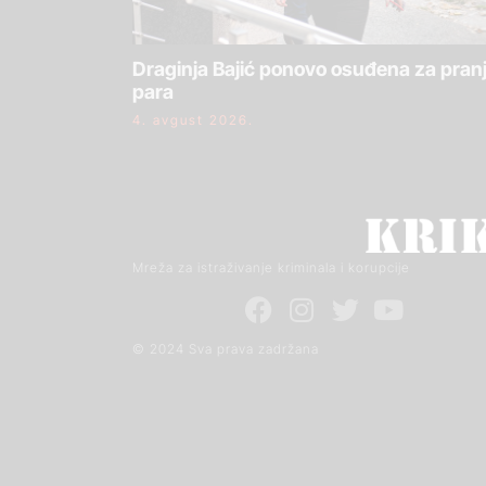
Draginja Bajić ponovo osuđena za pran
para
4. avgust 2026.
Mreža za istraživanje kriminala i korupcije
© 2024 Sva prava zadržana