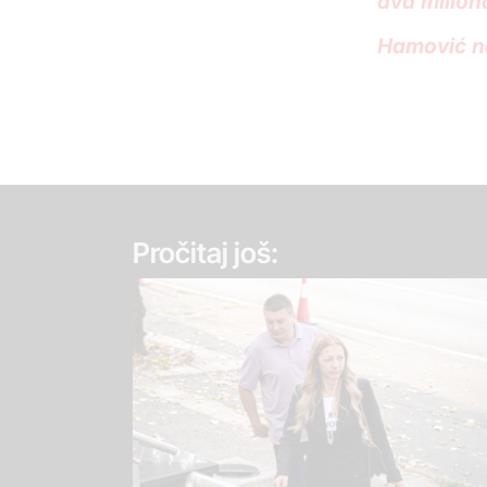
dva milion
Hamović na
Pročitaj još: