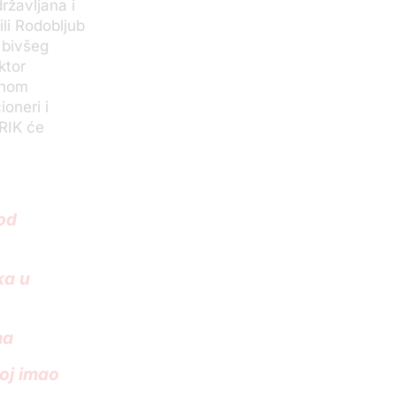
ržavljana i
ili Rodobljub
 bivšeg
ktor
čnom
oneri i
KRIK će
pod
ka u
ma
oj imao