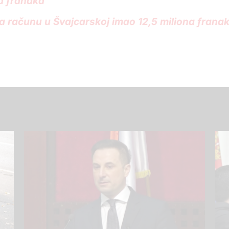
a franaka
 računu u Švajcarskoj imao 12,5 miliona frana