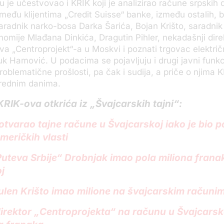
u je učestvovao i KRIK koji je analizirao račune srpskih d
 među klijentima „Credit Suisse“ banke, između ostalih, b
aradnik narko-bosa Darka Šarića, Bojan Krišto, saradnik
nomije Mlađana Dinkića, Dragutin Pihler, nekadašnji dire
va „Centroprojekt“-a u Moskvi i poznati trgovac elektri
k Hamović. U podacima se pojavljuju i drugi javni funkci
roblematične prošlosti, pa čak i sudija, a priče o njima 
arednim danima.
KRIK-ova otkrića iz „Švajcarskih tajni“:
otvarao tajne račune u Švajcarskoj iako je bio 
meričkih vlasti
Puteva Srbije“ Drobnjak imao pola miliona frana
j
ulen Krišto imao milione na švajcarskim računi
irektor „Centroprojekta“ na računu u Švajcarsk