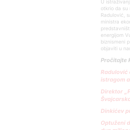
U istraživanj
otkrio da su
Radulović, s
ministra eko
predstavništ
energijom Vu
biznismeni p
objaviti u n
Pročitajte 
Radulović 
istragom a
Direktor „
Švajcarsko
Dinkićev p
Optuženi d