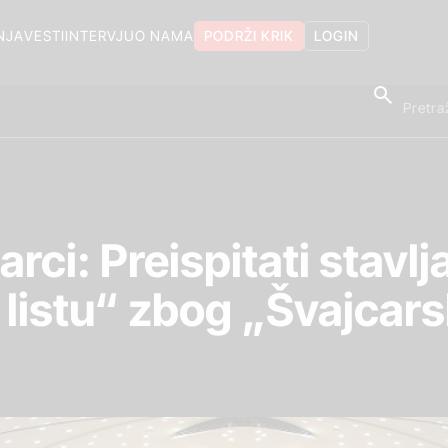
NJA
VESTI
INTERVJU
O NAMA
PODRŽI KRIK
LOGIN
ci: Preispitati stavl
listu“ zbog „Švajcars