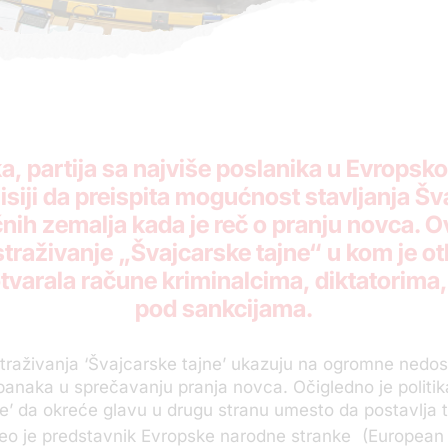
, partija sa najviše poslanika u Evropsk
siji da preispita mogućnost stavljanja Šva
nih zemalja kada je reč o pranju novca. O
traživanje „Švajcarske tajne“ u kom je ot
tvarala račune kriminalcima, diktatorima,
pod sankcijama.
istraživanja ‘Švajcarske tajne’ ukazuju na ogromne nedo
banaka u sprečavanju pranja novca. Očigledno je politi
se’ da okreće glavu u drugu stranu umesto da postavlja 
veo je predstavnik Evropske narodne stranke
(European 