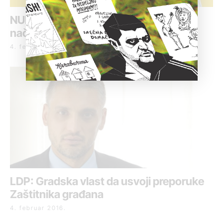
NUNS: Opravdan zahtev za smenu
načelnika Komunalne policije
4. februar 2016.
LDP: Gradska vlast da usvoji preporuke
Zaštitnika građana
4. februar 2016.