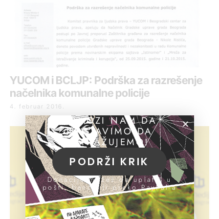
YUCOM i BCLJP: Podrška za razrešenje
načelnika komunalne policije
4. februar 2016.
POMOZI NAM DA
NASTAVIMO DA
ISTRAŽUJEMO!
PODRŽI KRIK
Donacije možeš da uplatiš u
pošti, banci ili preko PayPal-a