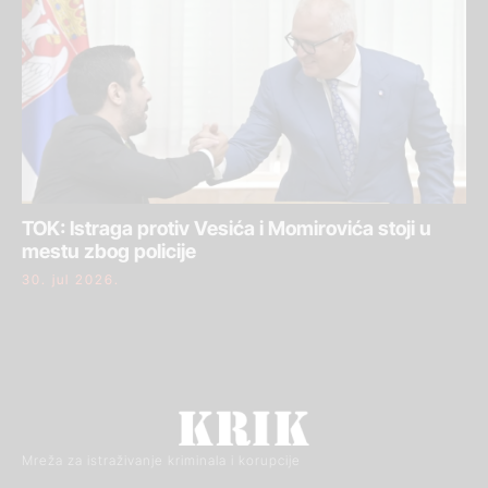
TOK: Istraga protiv Vesića i Momirovića stoji u
mestu zbog policije
30. jul 2026.
Mreža za istraživanje kriminala i korupcije