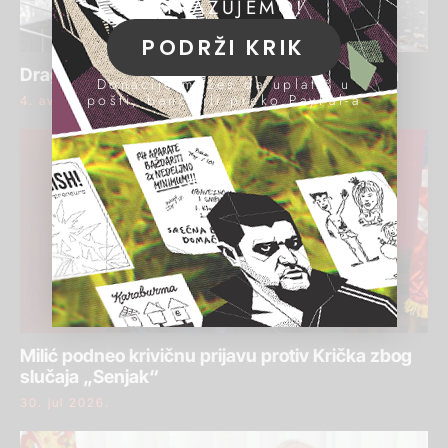
ISTRAŽUJEMO!
PODRŽI KRIK
Draginja Bajić ponovo osuđena za pranje para
Donacije možeš da uplatiš u
pošti, banci ili preko PayPal-a
4. avgust 2026.
Milić podneo krivičnu prijavu protiv Krička zbog
slučaja „Senjak“
30. jul 2026.