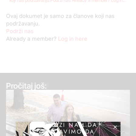
koji nas podržavanju.Podrži nas Already a member? Log in...
Ovaj dokumet je samo za članove koji nas
podržavanju.
Podrži nas
Already a member?
Log in here
Pročitaj još:
POMOZI NAM DA
NASTAVIMO DA