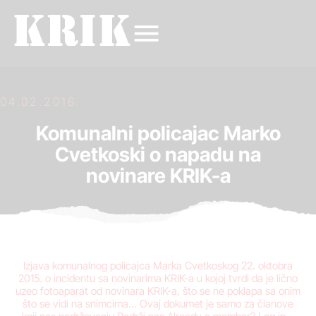
04.02.2016.
Komunalni policajac Marko
Cvetkoski o napadu na
novinare KRIK-a
Izjava komunalnog policajca Marka Cvetkoskog 22. oktobra
2015. o incidentu sa novinarima KRIK-a u kojoj tvrdi da je lično
uzeo fotoaparat od novinara KRIK-a, što se ne poklapa sa onim
što se vidi na snimcima… Ovaj dokumet je samo za članove