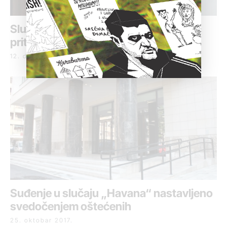
Slučaj „Havana“: Optuženi pušteni iz
pritvora
12. decembar 2017.
Suđenje u slučaju „Havana“ nastavljeno
svedočenjem oštećenih
25. oktobar 2017.