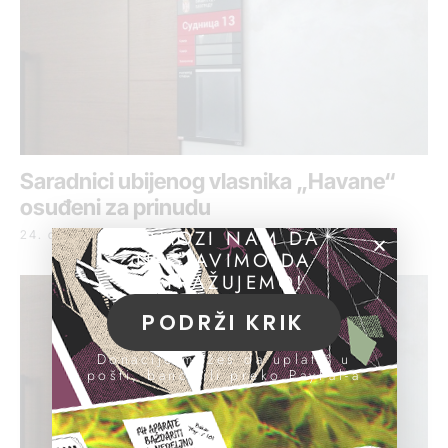
Saradnici ubijenog vlasnika „Havane“
osuđeni za prinudu
POMOZI NAM DA
24. decembar 2018.
NASTAVIMO DA
ISTRAŽUJEMO!
PODRŽI KRIK
Donacije možeš da uplatiš u
pošti, banci ili preko PayPal-a