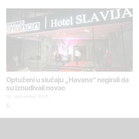
Optuženi u slučaju „Havana“ negirali da
su iznuđivali novac
15. septembar 2017.