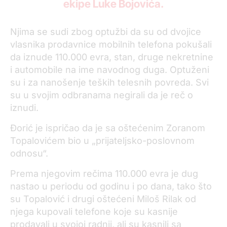
ekipe Luke Bojovića.
Njima se sudi zbog optužbi da su od dvojice
vlasnika prodavnice mobilnih telefona pokušali
da iznude 110.000 evra, stan, druge nekretnine
i automobile na ime navodnog duga. Optuženi
su i za nanošenje teških telesnih povreda. Svi
su u svojim odbranama negirali da je reč o
iznudi.
Đorić je ispričao da je sa oštećenim Zoranom
Topalovićem bio u „prijateljsko-poslovnom
odnosu“.
Prema njegovim rečima 110.000 evra je dug
nastao u periodu od godinu i po dana, tako što
su Topalović i drugi oštećeni Miloš Rilak od
njega kupovali telefone koje su kasnije
prodavali u svojoj radnji, ali su kasnili sa