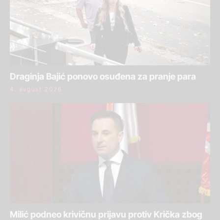
Draginja Bajić ponovo osuđena za pranje para
4. avgust 2026.
Milić podneo krivičnu prijavu protiv Krička zbog