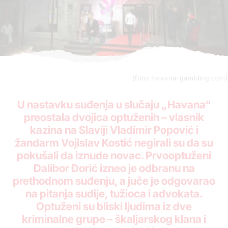
(foto: havana-gambling.com)
U nastavku suđenja u slučaju „Havana“
preostala dvojica optuženih – vlasnik
kazina na Slaviji Vladimir Popović i
žandarm Vojislav Kostić negirali su da su
pokušali da iznude novac. Prvooptuženi
Dalibor Đorić izneo je odbranu na
prethodnom suđenju, a juče je odgovarao
na pitanja sudije, tužioca i advokata.
Optuženi su bliski ljudima iz dve
kriminalne grupe – škaljarskog klana i