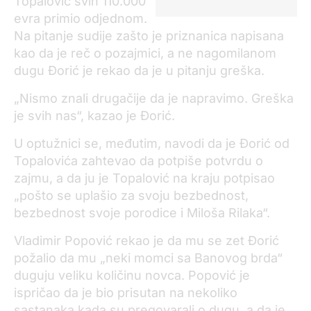
Topalović svih 110.000
evra primio odjednom.
Na pitanje sudije zašto je priznanica napisana
kao da je reč o pozajmici, a ne nagomilanom
dugu Đorić je rekao da je u pitanju greška.
„Nismo znali drugačije da je napravimo. Greška
je svih nas“, kazao je Đorić.
U optužnici se, međutim, navodi da je Đorić od
Topalovića zahtevao da potpiše potvrdu o
zajmu, a da ju je Topalović na kraju potpisao
„pošto se uplašio za svoju bezbednost,
bezbednost svoje porodice i Miloša Rilaka“.
Vladimir Popović rekao je da mu se zet Đorić
požalio da mu „neki momci sa Banovog brda“
duguju veliku količinu novca. Popović je
ispričao da je bio prisutan na nekoliko
sastanaka kada su pregovarali o dugu, a da je