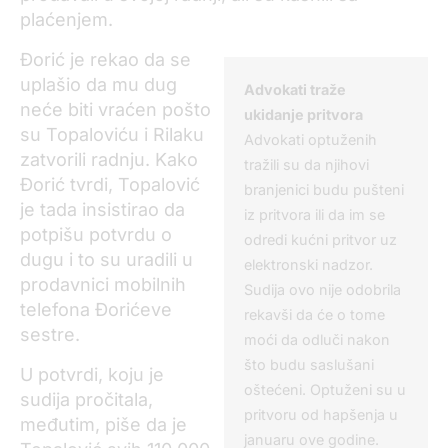
plaćenjem.
Đorić je rekao da se
uplašio da mu dug
Advokati traže
neće biti vraćen pošto
ukidanje pritvora
su Topaloviću i Rilaku
Advokati optuženih
zatvorili radnju. Kako
tražili su da njihovi
Đorić tvrdi, Topalović
branjenici budu pušteni
je tada insistirao da
iz pritvora ili da im se
potpišu potvrdu o
odredi kućni pritvor uz
dugu i to su uradili u
elektronski nadzor.
prodavnici mobilnih
Sudija ovo nije odobrila
telefona Đorićeve
rekavši da će o tome
sestre.
moći da odluči nakon
što budu saslušani
U potvrdi, koju je
oštećeni. Optuženi su u
sudija pročitala,
pritvoru od hapšenja u
međutim, piše da je
januaru ove godine.