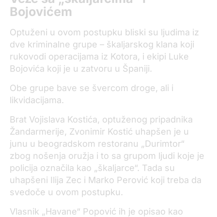
Bojovićem
Optuženi u ovom postupku bliski su ljudima iz
dve kriminalne grupe – škaljarskog klana koji
rukovodi operacijama iz Kotora, i ekipi Luke
Bojovića koji je u zatvoru u Španiji.
Obe grupe bave se švercom droge, ali i
likvidacijama.
Brat Vojislava Kostića, optuženog pripadnika
Žandarmerije, Zvonimir Kostić uhapšen je u
junu u beogradskom restoranu „Durimtor“
zbog nošenja oružja i to sa grupom ljudi koje je
policija označila kao „škaljarce“. Tada su
uhapšeni Ilija Zec i Marko Perović koji treba da
svedoče u ovom postupku.
Vlasnik „Havane“ Popović ih je opisao kao