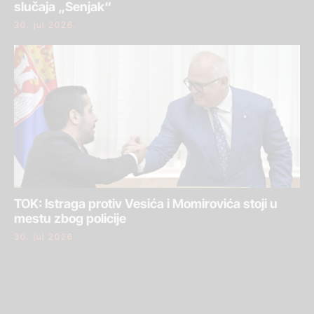
slučaja „Senjak“
30. jul 2026.
TOK: Istraga protiv Vesića i Momirovića stoji u
mestu zbog policije
30. jul 2026.