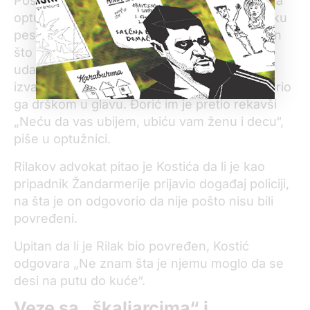
Pošto je Rilak rekao da ništa ne duguje trojica
optuženih počeli su da njega i Topalovića tuku
pesnicama po glavi i u predelu rebara. Nakon
što je Rilak pao na pod, nastavili su da ga
udaraju rukama i nogama, a potom je Kostić
izvadio iz torbe predmet nalik na pištolj i udario
ga drškom u glavu. Đorić im je pretio rekavši
„Neću da vas ubijem, ubiću vam ženu i decu“,
piše u optužnici.
Rilakov advokat pitao je Kostića da li je kao
pripadnik Žandarmerije prijavio događaj policiji,
na šta je on odgovorio da nije pošto nisu bili
povređeni.
Upitan da li je Rilak bio povređen, Kostić
odgovara „Ne znam šta je njemu moglo da se
desi na putu do kuće“.
Veze sa „škaljarcima“ i