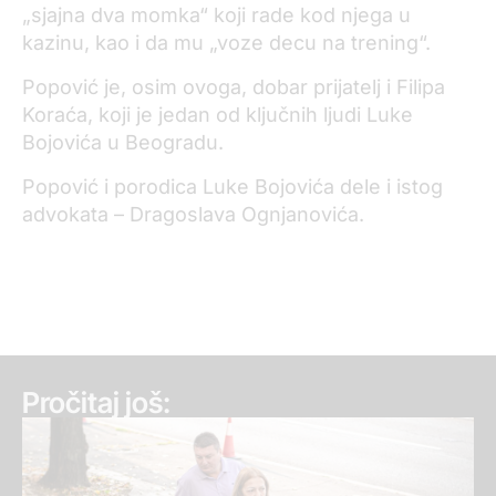
„sjajna dva momka“ koji rade kod njega u
kazinu, kao i da mu „voze decu na trening“.
Popović je, osim ovoga, dobar prijatelj i Filipa
Koraća, koji je jedan od ključnih ljudi Luke
Bojovića u Beogradu.
Popović i porodica Luke Bojovića dele i istog
advokata – Dragoslava Ognjanovića.
Pročitaj još: