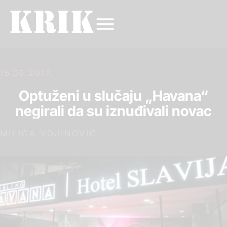
15.09.2017.
Optuženi u slučaju „Havana“
negirali da su iznuđivali novac
MILICA VOJINOVIĆ