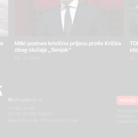
je
Milić podneo krivičnu prijavu protiv Krička
TOK
zbog slučaja „Senjak“
sto
30. jul 2026.
30.
office@krik.rs
PODRŽI 
011 420 43 04
Tvoja dona
062 85 03 266 (Signal)
korupciju i
Makenzijeva 46, 11111 Beograd, Srbija
pogodnosti