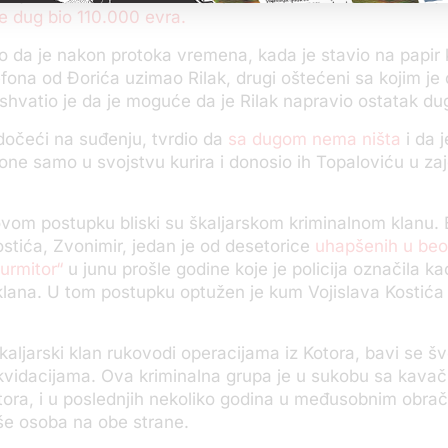
e dug bio 110.000 evra.
o da je nakon protoka vremena, kada je stavio na papir k
efona od Đorića uzimao Rilak, drugi oštećeni sa kojim je
shvatio je da je moguće da je Rilak napravio ostatak du
edočeći na suđenju, tvrdio da
sa dugom nema ništa
i da 
one samo u svojstvu kurira i donosio ih Topaloviću u za
vom postupku bliski su škaljarskom kriminalnom klanu. 
tića, Zvonimir, jedan je od desetorice
uhapšenih u be
Durmitor“
u junu prošle godine koje je policija označila k
klana. U tom postupku optužen je kum Vojislava Kostića
kaljarski klan rukovodi operacijama iz Kotora, bavi se 
 likvidacijama. Ova kriminalna grupa je u sukobu sa kava
tora, i u poslednjih nekoliko godina u međusobnim obra
iše osoba na obe strane.