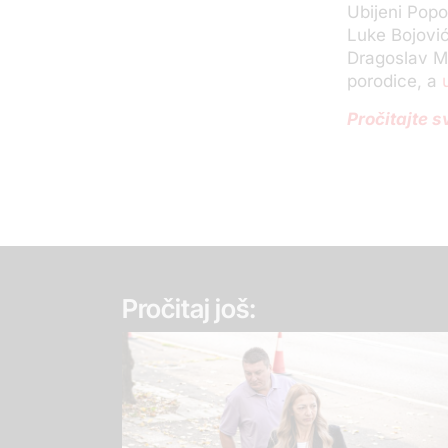
Ubijeni Popov
Luke Bojović
Dragoslav M
porodice, a
Pročitajte s
Pročitaj još: