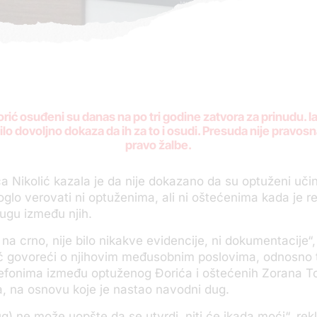
rić osuđeni su danas na po tri godine zatvora za prinudu. Ia
 bilo dovoljno dokaza da ih za to i osudi. Presuda nije pravosn
pravo žalbe.
ca Nikolić kazala je da nije dokazano da su optuženi učini
moglo verovati ni optuženima, ali ni oštećenima kada je r
gu između njih.
i na crno, nije bilo nikakve evidencije, ni dokumentacije“,
ić govoreći o njihovim međusobnim poslovima, odnosno t
efonima između optuženog Đorića i oštećenih Zorana To
a, na osnovu koje je nastao navodni dug.
g) ne može uopšte da se utvrdi, niti će ikada moći“, rekla