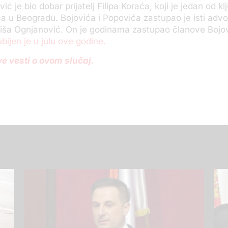
ić je bio dobar prijatelj Filipa Koraća, koji je jedan od klj
a u Beogradu. Bojovića i Popovića zastupao je isti advo
iša Ognjanović. On je godinama zastupao članove Bojo
ubijen je u julu ove godine.
ve vesti o ovom slučaj.