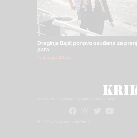
Draginja Bajić ponovo osuđena za pran
para
4. avgust 2026.
Mreža za istraživanje kriminala i korupcije
© 2024 Sva prava zadržana