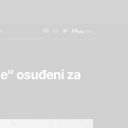
/
SRB
ENG
ne“ osuđeni za