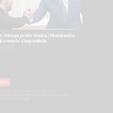
: Istraga protiv Vesića i Momirovića
ji u mestu zbog policije
 jul 2026.
KRIK
cija nam pomaže da i dalje otkrivamo
 kriminal, a mi uzvraćamo poklonima i različitim
ma na portalu KRIK.