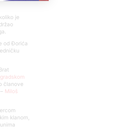
oliko je
 držao
ga.
je od Đorića
jedničku
Brat
ogradskom
ao članove
 –
Miloš
švercom
čkim klanom,
čunima