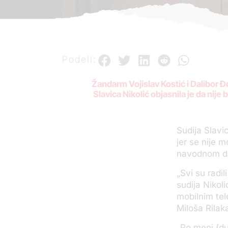
Podeli:
Žandarm Vojislav Kostić i Dalibor Đo
Slavica Nikolić objasnila je da nije
Sudija Slavi
jer se nije 
navodnom du
„Svi su radil
sudija Nikol
mobilnim tel
Miloša Rilak
„Po meni (du