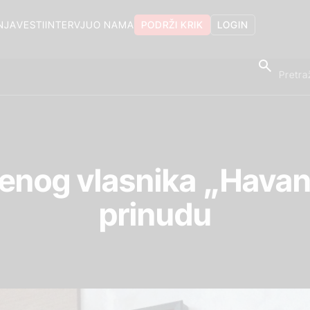
NJA
VESTI
INTERVJU
O NAMA
PODRŽI KRIK
LOGIN
jenog vlasnika „Hava
prinudu