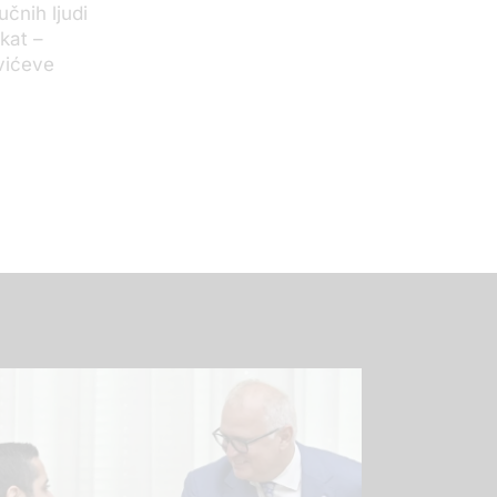
učnih ljudi
kat –
vićeve