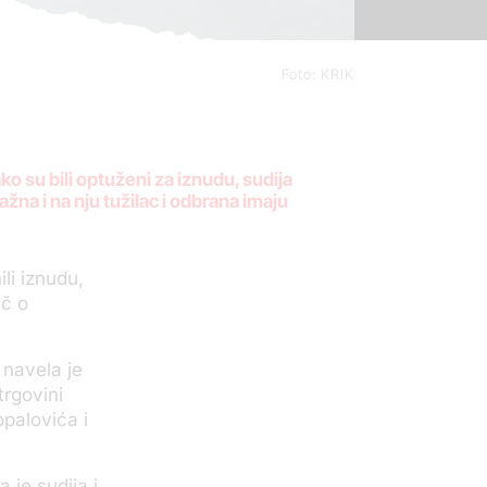
Foto: KRIK
ko su bili optuženi za iznudu, sudija
ažna i na nju tužilac i odbrana imaju
li iznudu,
eč o
 navela je
rgovini
palovića i
 je sudija i