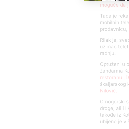
moguće da j
Tada je reka
mobilnih tel
prodavnicu, 
Rilak je, sv
uzimao telef
radnju.
Optuženi u o
žandarma Kos
restoranu „
škaljarskog 
Nilović.
Crnogorski š
droge, ali i
takođe iz Ko
ubijeno je v