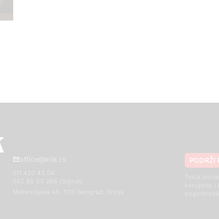
office@krik.rs
PODRŽI 
011 420 43 04
Tvoja dona
062 85 03 266 (Signal)
korupciju i
Makenzijeva 46, 11111 Beograd, Srbija
pogodnosti