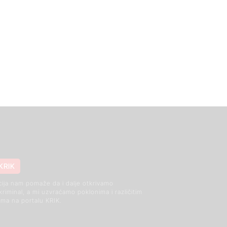
KRIK
cija nam pomaže da i dalje otkrivamo
 kriminal, a mi uzvraćamo poklonima i različitim
ma na portalu KRIK.