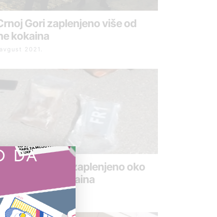
Crnoj Gori zaplenjeno više od
ne kokaina
 avgust 2021.
O DA
P: U Prijepolju zaplenjeno oko
a kilograma kokaina
maj 2019.