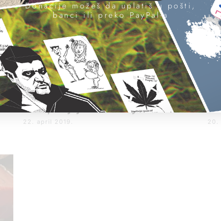
Donacije možeš da uplatiš u pošti,
banci ili preko PayPal-a
Zaplena 144 kilograma kokaina na
Sr
 se
Malti, krajnje destinacije Bar i Drač
15
22. april 2019.
20.