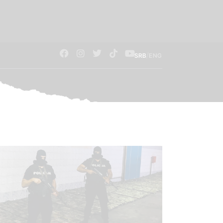
/
SRB
ENG