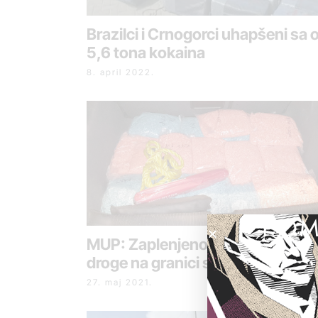
Brazilci i Crnogorci uhapšeni sa 
5,6 tona kokaina
8. april 2022.
POM
MUP: Zaplenjeno 67 kilograma
droge na granici sa Bugarskom
27. maj 2021.