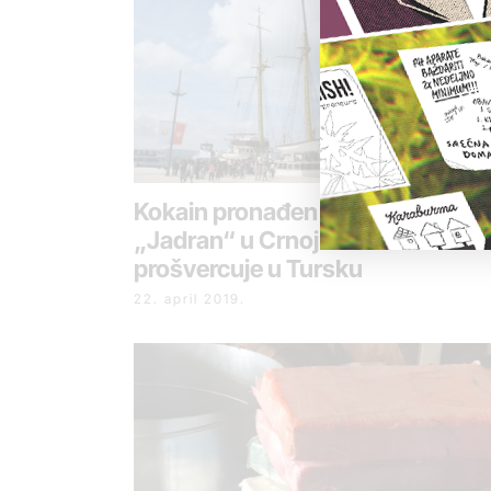
Kokain pronađen na brodu
„Jadran“ u Crnoj Gori trebalo da
prošvercuje u Tursku
22. april 2019.