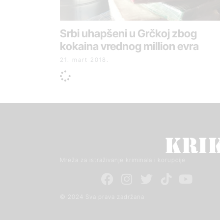
Srbi uhapšeni u Grčkoj zbog
kokaina vrednog million evra
21. mart 2018.
Mreža za istraživanje kriminala i korupcije
© 2024 Sva prava zadržana