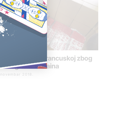
bin uhapšen u Francuskoj zbog
3 kilograma kokaina
 novembar 2018.