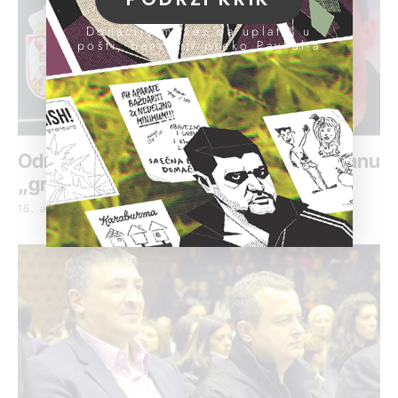
Donacije možeš da uplatiš u
pošti, banci ili preko PayPal-a
Određen pritvor Raičeviću, važnom članu
„grupe Amerika“
16. april 2019.