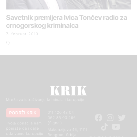
Savetnik premijera Ivica Tončev radio za
crnogorskog kriminalca
7. februar 2013.
Mreža za istraživanje kriminala i korupcije
PODRŽI KRIK
011 420 43 04
062 85 03 266
(Signal)
Tvoja donacija nam
pomaže da i dalje
Makenzijeva 46, 11111
otkrivamo korupciju i
Beograd, Srbija