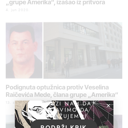
„grupe Amerika“, izašao iz pritvora
4. jun 2020.
Podignuta optužnica protiv Veselina
Raičevića Mede, člana grupe „Amerika“
POMOZI NAM DA
13. septembar 2019.
NASTAVIMO DA
ISTRAŽUJEMO!
PODRŽI KRIK