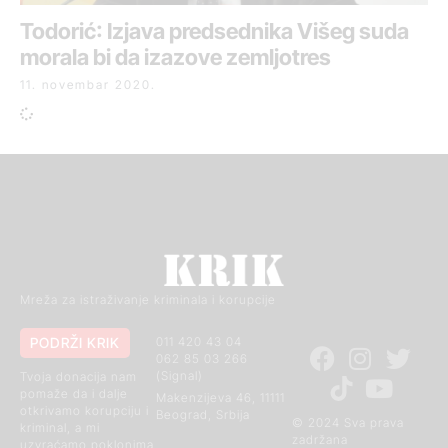
Todorić: Izjava predsednika Višeg suda
morala bi da izazove zemljotres
11. novembar 2020.
Mreža za istraživanje kriminala i korupcije
PODRŽI KRIK
011 420 43 04
062 85 03 266
(Signal)
Tvoja donacija nam
pomaže da i dalje
Makenzijeva 46, 11111
otkrivamo korupciju i
Beograd, Srbija
© 2024 Sva prava
kriminal, a mi
zadržana
uzvraćamo poklonima