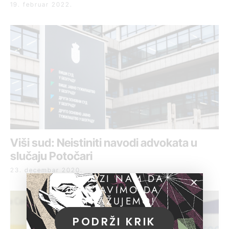
19. februar 2022.
Viši sud: Neistiniti navodi advokata u
slučaju Potočari
23. decembar 2020.
POMOZI NAM DA
NASTAVIMO DA
ISTRAŽUJEMO!
PODRŽI KRIK