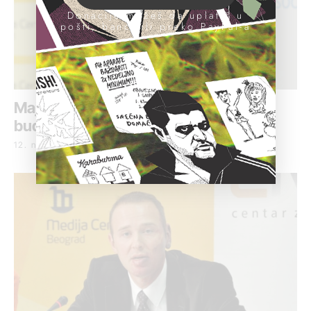
Donacije možeš da uplatiš u
pošti, banci ili preko PayPal-a
Majić: Zašto se Stepanović baš sada
budi?
12. novembar 2020.