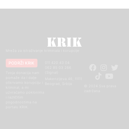
Mreža za istraživanje kriminala i korupcije
PODRŽI KRIK
011 420 43 04
062 85 03 266
(Signal)
Tvoja donacija nam
pomaže da i dalje
Makenzijeva 46, 11111
otkrivamo korupciju i
Beograd, Srbija
© 2024 Sva prava
kriminal, a mi
zadržana
uzvraćamo poklonima
i različitim
pogodnostima na
portalu KRIK.