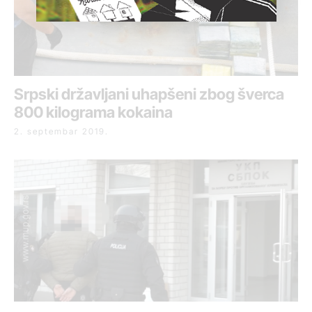
Srpski državljani uhapšeni zbog šverca
800 kilograma kokaina
2. septembar 2019.