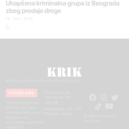
Uhapšena kriminalna grupa iz Beograda
zbog prodaje droge
13. mart 2019.
Mreža za istraživanje kriminala i korupcije
PODRŽI KRIK
011 420 43 04
062 85 03 266
(Signal)
Tvoja donacija nam
pomaže da i dalje
Makenzijeva 46, 11111
otkrivamo korupciju i
Beograd, Srbija
© 2024 Sva prava
kriminal, a mi
zadržana
uzvraćamo poklonima
i različitim