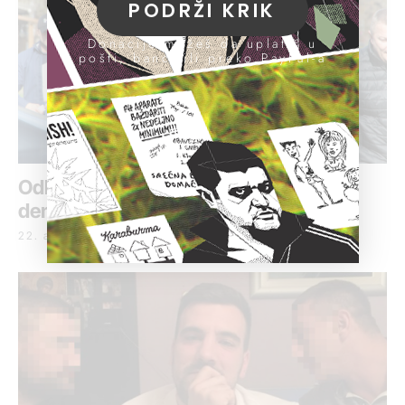
PODRŽI KRIK
Donacije možeš da uplatiš u
pošti, banci ili preko PayPal-a
Odloženo suđenje optuženima za
demoliranje kluba „Komitet“
22. april 2019.