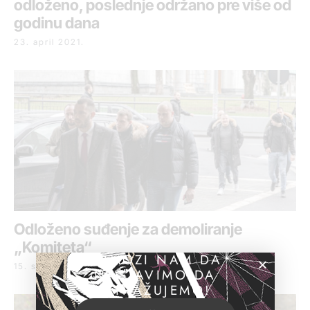
odloženo, poslednje održano pre više od
godinu dana
23. april 2021.
Odloženo suđenje za demoliranje
„Komiteta“
POMOZI NAM DA
15. septembar 2020.
NASTAVIMO DA
ISTRAŽUJEMO!