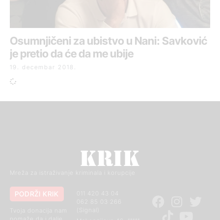
Osumnjičeni za ubistvo u Nani: Savković
je pretio da će da me ubije
19. decembar 2018.
Mreža za istraživanje kriminala i korupcije
PODRŽI KRIK
011 420 43 04
062 85 03 266
(Signal)
Tvoja donacija nam
pomaže da i dalje