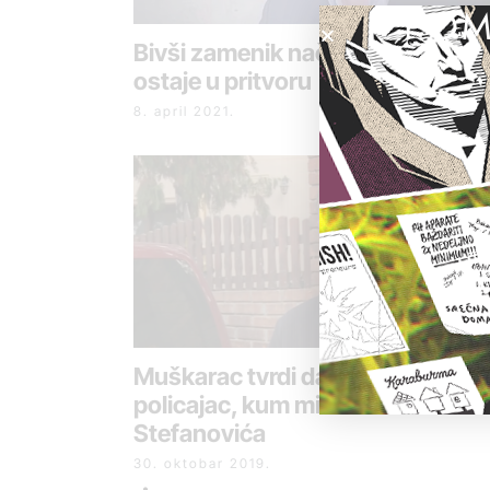
POM
Bivši zamenik načelnika SBPOK-
ostaje u pritvoru
8. april 2021.
Muškarac tvrdi da ga je tukao
policajac, kum ministra
Stefanovića
30. oktobar 2019.