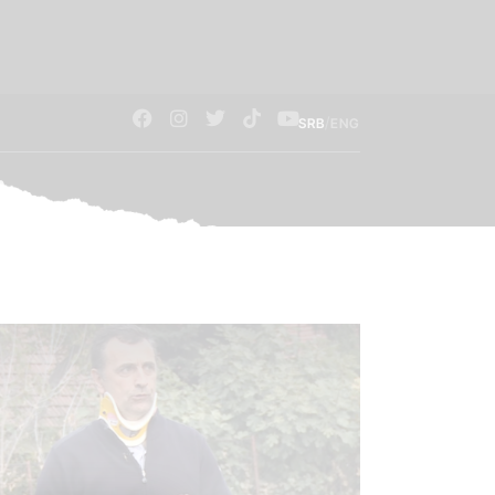
/
SRB
ENG