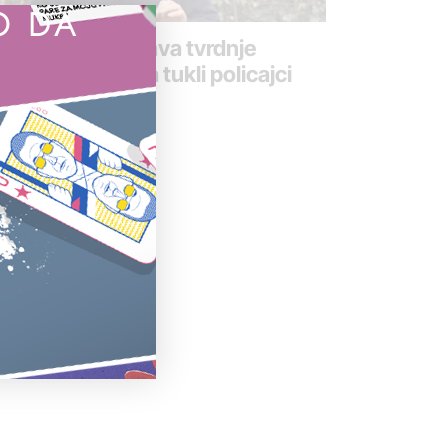
O DA
žilaštvo proverava tvrdnje
škarca da su ga tukli policajci
 oktobar 2019.