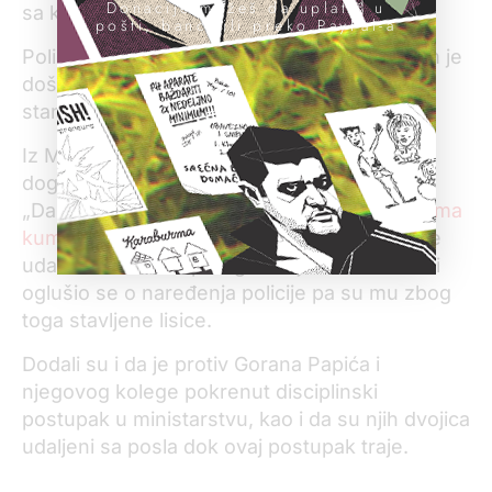
Donacije možeš da uplatiš u
sa kolegom.
pošti, banci ili preko PayPal-a
Policajci su ga, tvrdi Pejović, pretukli, a zatim je
došla policija koja ga je u lisicama odvela u
stanicu.
Iz MUP-a su se oglasili povodom ovog
događaja i u odgovorima na pitanja novinara
„Danasa“ i televizije N1
naveli da ministar nema
kuma u policiji
, kao i da je Pejović naneo više
udaraca šezdesetpetogodišnjem muškarcu i
oglušio se o naređenja policije pa su mu zbog
toga stavljene lisice.
Dodali su i da je protiv Gorana Papića i
njegovog kolege pokrenut disciplinski
postupak u ministarstvu, kao i da su njih dvojica
udaljeni sa posla dok ovaj postupak traje.