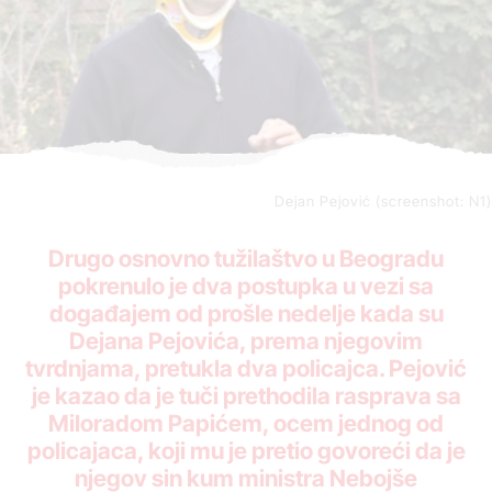
Dejan Pejović (screenshot: N1)
Drugo osnovno tužilaštvo u Beogradu
pokrenulo je dva postupka u vezi sa
događajem od prošle nedelje kada su
Dejana Pejovića, prema njegovim
tvrdnjama, pretukla dva policajca. Pejović
je kazao da je tuči prethodila rasprava sa
Miloradom Papićem, ocem jednog od
policajaca, koji mu je pretio govoreći da je
njegov sin kum ministra Nebojše