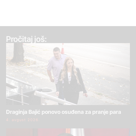
Pročitaj još:
Draginja Bajić ponovo osuđena za pranje para
4. avgust 2026.