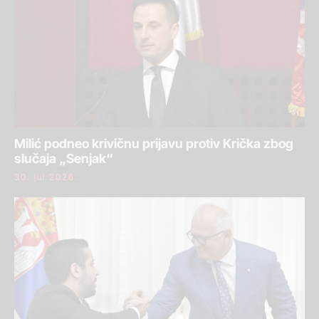
Milić podneo krivičnu prijavu protiv Krička zbog
slučaja „Senjak“
30. jul 2026.