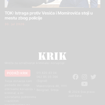
TOK: Istraga protiv Vesića i Momirovića stoji u
mestu zbog policije
30. jul 2026.
Mreža za istraživanje kriminala i korupcije
PODRŽI KRIK
011 420 43 04
062 85 03 266
(Signal)
Tvoja donacija nam
pomaže da i dalje
Makenzijeva 46, 11111
otkrivamo korupciju i
Beograd, Srbija
© 2024 Sva prava
kriminal, a mi
zadržana
uzvraćamo poklonima
i različitim
pogodnostima na