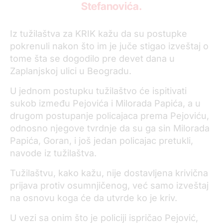
Stefanovića.
Iz tužilaštva za KRIK kažu da su postupke
pokrenuli nakon što im je juče stigao izveštaj o
tome šta se dogodilo pre devet dana u
Zaplanjskoj ulici u Beogradu.
U jednom postupku tužilaštvo će ispitivati
sukob između Pejovića i Milorada Papića, a u
drugom postupanje policajaca prema Pejoviću,
odnosno njegove tvrdnje da su ga sin Milorada
Papića, Goran, i još jedan policajac pretukli,
navode iz tužilaštva.
Tužilaštvu, kako kažu, nije dostavljena krivična
prijava protiv osumnjičenog, već samo izveštaj
na osnovu koga će da utvrde ko je kriv.
U vezi sa onim što je policiji ispričao Pejović,