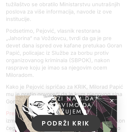
tužilaštvo se obratilo Ministarstvu unutrašnjih
poslova za više informacija, navode iz ove
institucije.
Podsetimo, Pejović, vlasnik restorana
„Jahorina“ na Voždovcu, tvrdi da ga je pre
devet dana ispred ove kafane pretukao Goran
Papić, policajac iz Službe za borbu protiv
organizovanog kriminala (SBPOK), nakon
rasprave koju je imao sa njegovim ocem
Miloradom.
Kako je Pejović ispričao za KRIK, Milorad Papić
mu je pretio govoreći da je kum njegovog sina
POMOZI NAM DA
Gorana ministar policije Nebojša Stefanović.
NASTAVIMO DA
ISTRAŽUJEMO!
Prema Pejovićevim rečima
, verbalni sukob
između njih dvojice prerastao je u fizički, nakon
PODRŽI KRIK
čega je Papić pozvao sina koji je ubrzo došao