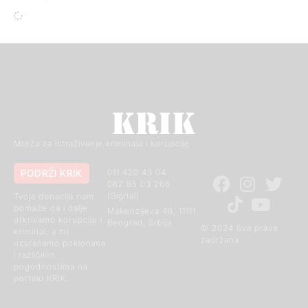
Mreža za istraživanje kriminala i korupcije
PODRŽI KRIK
011 420 43 04
062 85 03 266
(Signal)
Tvoja donacija nam
pomaže da i dalje
Makenzijeva 46, 11111
otkrivamo korupciju i
Beograd, Srbija
© 2024 Sva prava
kriminal, a mi
zadržana
uzvraćamo poklonima
i različitim
pogodnostima na
portalu KRIK.