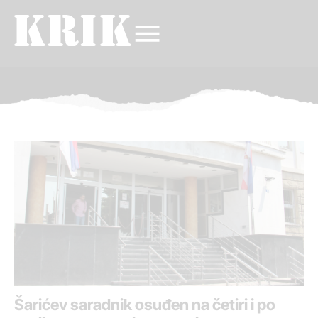
Šarićev saradnik osuđen na četiri i po