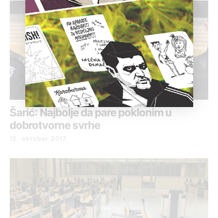
Šarić: Najbolje da pare poklonim u
dobrotvorne svrhe
12. oktobar 2017.