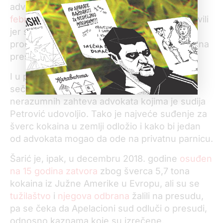
advokata. Poslednje
odlaganje bilo je u
februaru
kada se pojedini advokati nisu pojavili
jer su zahtevali da se suđenje odloži dok ne
prođu sednice Apelacionog suda o žalbama na
presudu za šverc kokaina.
I u postpuku za šverc droge suđenja su
sečesto odlagala, ponekad, čini se, zbog
nerazumnih zahteva advokata kojima je sudija
Petrović udovoljio. Tako je najveće suđenje za
šverc kokaina u zemlji odložio i kako bi jedan
od advokata mogao da ode na privatnu parnicu.
Šarić je, ipak, u decembru 2018. godine
osuđen
na 15 godina zatvora
zbog šverca 5,7 tona
kokaina iz Južne Amerike u Evropu, ali su se
tužilaštvo
i
njegova odbrana
žalili na presudu,
pa se čeka da Apelacioni sud odluči o presudi,
odnosno kaznama koje su izrečene.