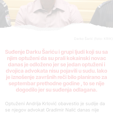
Darko Šarić (foto: KRIK)
Suđenje Darku Šariću i grupi ljudi koji su sa
njim optuženi da su prali kokainski novac
danas je odloženo jer se jedan optuženi i
dvojica advokata nisu pojavili u sudu. Iako
je iznošenje završnih reči bilo planirano za
septembar prethodne godine , to se nije
dogodilo jer su suđenja odlagana.
Optuženi Andrija Krlović obavestio je sudije da
se njegov advokat Gradimir Nalić danas nije