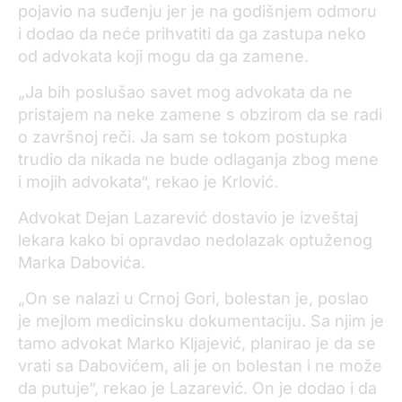
pojavio na suđenju jer je na godišnjem odmoru
i dodao da neće prihvatiti da ga zastupa neko
od advokata koji mogu da ga zamene.
„Ja bih poslušao savet mog advokata da ne
pristajem na neke zamene s obzirom da se radi
o završnoj reči. Ja sam se tokom postupka
trudio da nikada ne bude odlaganja zbog mene
i mojih advokata“, rekao je Krlović.
Advokat Dejan Lazarević dostavio je izveštaj
lekara kako bi opravdao nedolazak optuženog
Marka Dabovića.
„On se nalazi u Crnoj Gori, bolestan je, poslao
je mejlom medicinsku dokumentaciju. Sa njim je
tamo advokat Marko Kljajević, planirao je da se
vrati sa Dabovićem, ali je on bolestan i ne može
da putuje“, rekao je Lazarević. On je dodao i da