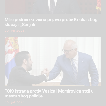
Milić podneo krivičnu prijavu protiv Krička zbog
slučaja „Senjak“
30. jul 2026.
TOK: Istraga protiv Vesića i Momirovića stoji u
mestu zbog policije
30. jul 2026.