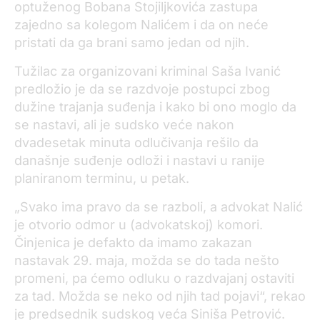
optuženog Bobana Stojiljkovića zastupa
zajedno sa kolegom Nalićem i da on neće
pristati da ga brani samo jedan od njih.
Tužilac za organizovani kriminal Saša Ivanić
predložio je da se razdvoje postupci zbog
dužine trajanja suđenja i kako bi ono moglo da
se nastavi, ali je sudsko veće nakon
dvadesetak minuta odlučivanja rešilo da
današnje suđenje odloži i nastavi u ranije
planiranom terminu, u petak.
„Svako ima pravo da se razboli, a advokat Nalić
je otvorio odmor u (advokatskoj) komori.
Činjenica je defakto da imamo zakazan
nastavak 29. maja, možda se do tada nešto
promeni, pa ćemo odluku o razdvajanj ostaviti
za tad. Možda se neko od njih tad pojavi“, rekao
je predsednik sudskog veća Siniša Petrović.