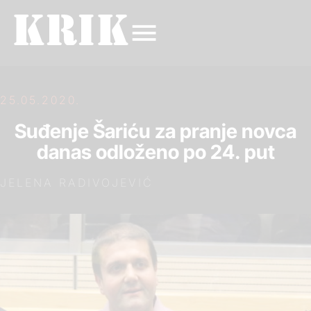
25.05.2020.
Suđenje Šariću za pranje novca
danas odloženo po 24. put
JELENA RADIVOJEVIĆ