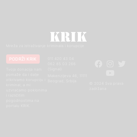
Mreža za istraživanje kriminala i korupcije
PODRŽI KRIK
011 420 43 04
062 85 03 266
(Signal)
Tvoja donacija nam
pomaže da i dalje
Makenzijeva 46, 11111
otkrivamo korupciju i
Beograd, Srbija
© 2024 Sva prava
kriminal, a mi
zadržana
uzvraćamo poklonima
i različitim
pogodnostima na
portalu KRIK.