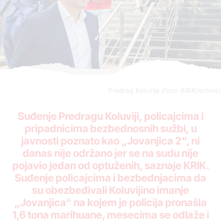
Predrag Koluvija (foto: KRIK/arhiva)
Suđenje Predragu Koluviji, policajcima i
pripadnicima bezbednosnih sužbi, u
javnosti poznato kao „Jovanjica 2“, ni
danas nije održano jer se na sudu nije
pojavio jedan od optuženih, saznaje KRIK.
Suđenje policajcima i bezbednjacima da
su obezbeđivali Koluvijino imanje
„Jovanjica“ na kojem je policija pronašla
1,6 tona marihuane, mesecima se odlaže i