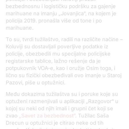
bezbednosnu i logističku podršku za gajenje
marihuane na imanju „Jovanjica“, na kojem je
policija 2019. pronašla više od tone i po
marihuane.
To su, tvrdi tužilaštvo, radili na različite načine –
Koluviji su dostavljali poverljive podatke iz
policije, obezbedili mu specijalne policijske
registarske tablice, lažno rešenje da je
potpukovnik VOA-e, kao i oružje Osim toga, i
lično su fizički obezbeđivali ovo imanje u Staroj
Pazovi, piše u optužnici.
Među dokazima tužilaštva su i poruke koje su
optuženi razmenjivali u aplikaciji „Razgovor“ u
kojoj su neki od njih imali i grupni čet koji se
zvao
„Savet za bezbednost“
. Tužilac Saša
Drecun u optužnici je citirao neke od tih