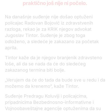
praktično još nije ni počelo.
Na današnje suđenje nije došao optuženi
policajac Radovan Bojović iz zdravstvenih
razloga, rekao je za KRIK njegov advokat
Jugoslav Tintor. Suđenje je zbog toga
odloženo, a sledeće je zakazano za početak
aprila.
Tintor kaže da je njegov branjenik zdravsteno
loše, ali da se nada da će do sledećeg
zakazanog termina biti bolje.
„Verujem da će do tada da bude sve u redu i da
možemo da krenemo“, kaže Tintor.
Suđenje Predragu Koluviji i policajcima,
pripadnicima Bezbednosno-informativne i
Vojnoobaveštajne agencije optuženima da su