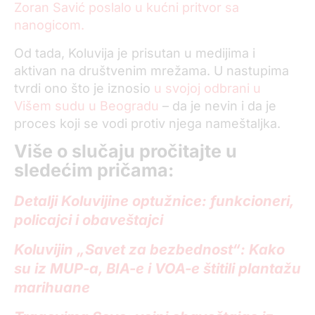
Zoran Savić poslalo u kućni pritvor sa
nanogicom.
Od tada, Koluvija je prisutan u medijima i
aktivan na društvenim mrežama. U nastupima
tvrdi ono što je iznosio
u svojoj odbrani u
Višem sudu u Beogradu
– da je nevin i da je
proces koji se vodi protiv njega nameštaljka.
Više o slučaju pročitajte u
sledećim pričama:
Detalji Koluvijine optužnice: funkcioneri,
policajci i obaveštajci
Koluvijin „Savet za bezbednost“: Kako
su iz MUP-a, BIA-e i VOA-e štitili plantažu
marihuane