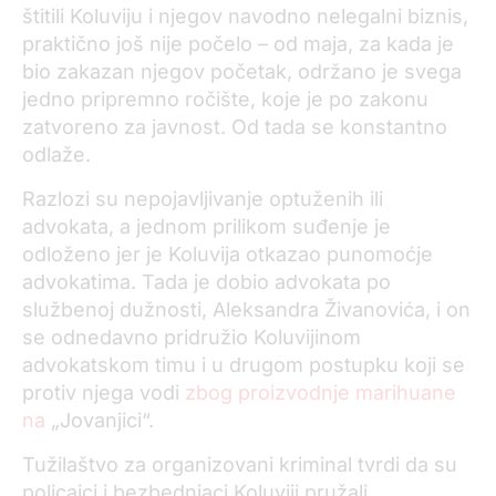
štitili Koluviju i njegov navodno nelegalni biznis,
praktično još nije počelo – od maja, za kada je
bio zakazan njegov početak, održano je svega
jedno pripremno ročište, koje je po zakonu
zatvoreno za javnost. Od tada se konstantno
odlaže.
Razlozi su nepojavljivanje optuženih ili
advokata, a jednom prilikom suđenje je
odloženo jer je Koluvija otkazao punomoćje
advokatima. Tada je dobio advokata po
službenoj dužnosti, Aleksandra Živanovića, i on
se odnedavno pridružio Koluvijinom
advokatskom timu i u drugom postupku koji se
protiv njega vodi
zbog proizvodnje marihuane
na
„Jovanjici“.
Tužilaštvo za organizovani kriminal tvrdi da su
policajci i bezbednjaci Koluviji pružali