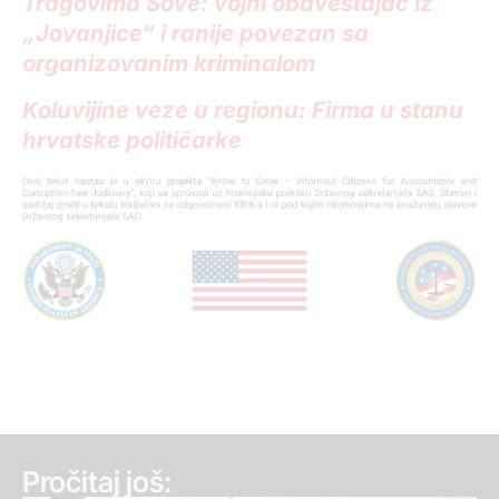
Tragovima Sove: vojni obaveštajac iz
„Jovanjice“ i ranije povezan sa
organizovanim kriminalom
Koluvijine veze u regionu: Firma u stanu
hrvatske političarke
Pročitaj još: