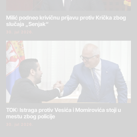
Milić podneo krivičnu prijavu protiv Krička zbog
slučaja „Senjak“
30. jul 2026.
TOK: Istraga protiv Vesića i Momirovića stoji u
mestu zbog policije
30. jul 2026.