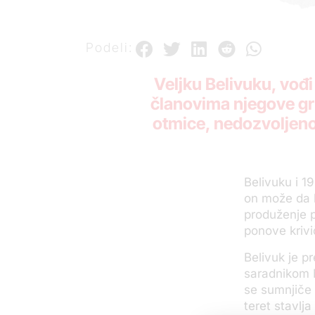
Podeli:
Veljku Belivuku, vođi
članovima njegove gru
otmice, nedozvoljeno
Belivuku i 1
on može da 
produženje p
ponove krivi
Belivuk je p
saradnikom 
se sumnjiče 
teret stavlj