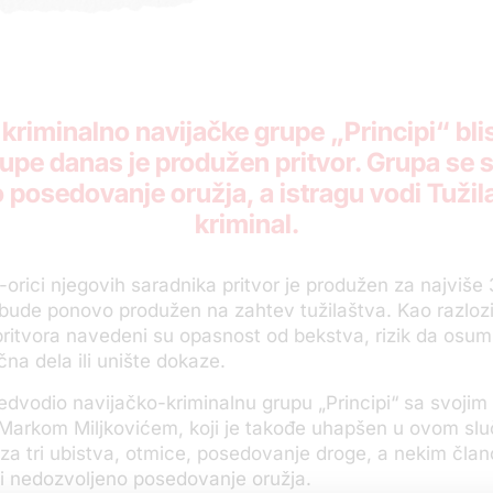
 kriminalno navijačke grupe „Principi“ bl
pe danas je produžen pritvor. Grupa se su
 posedovanje oružja, a istragu vodi Tužil
kriminal.
9-orici njegovih saradnika pritvor je produžen za najviše
bude ponovo produžen na zahtev tužilaštva. Kao razlozi
ritvora navedeni su opasnost od bekstva, rizik da osum
čna dela ili unište dokaze.
redvodio navijačko-kriminalnu grupu „Principi“ sa svojim 
Markom Miljkovićem, koji je takođe uhapšen u ovom slu
za tri ubistva, otmice, posedovanje droge, a nekim čla
a i nedozvoljeno posedovanje oružja.