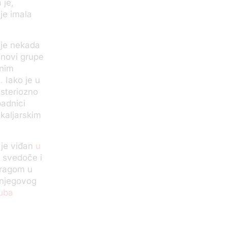
 je,
je imala
i je nekada
anovi grupe
lnim
u.
Iako je u
isteriozno
padnici
kaljarskim
 je viđan
u
 svedoče i
stragom u
 njegovog
luba