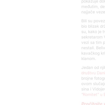
pokazuje dok
međutim, del
najjače veze u
Bili su pov
bio blizak d
su, kako je 
sekretarom
vezi sa tim 
nestali. Bel
kavačkog kri
klanom.
Jedan od nji
društvu Dan
brojne fotog
ovom slučaju
sina i Vidoj
“Komitet” u
Pročitajte 