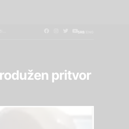
/
SRB
ENG
rodužen pritvor