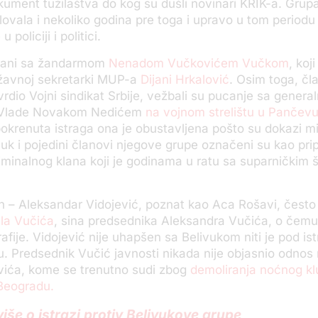
ument tužilaštva do kog su dušli novinari KRIK-a. Grupa
ovala i nekoliko godina pre toga i upravo u tom periodu 
 policiji i politici.
ezani sa žandarmom
Nenadom Vučkovićem Vučkom
, koj
ržavnoj sekretarki MUP-a
Dijani Hrkalović
. Osim toga, čl
tvrdio Vojni sindikat Srbije, vežbali su pucanje sa genera
 Vlade Novakom Nedićem
na vojnom strelištu u Pančev
pokrenuta istraga ona je obustavljena pošto su dokazi m
ivuk i pojedini članovi njegove grupe označeni su kao pri
minalnog klana koji je godinama u ratu sa suparničkim š
h – Aleksandar Vidojević, poznat kao Aca Rošavi, često
ila Vučića
, sina predsednika Aleksandra Vučića, o čemu
rafije. Vidojević nije uhapšen sa Belivukom niti je pod i
. Predsednik Vučić javnosti nikada nije objasnio odnos
evića, kome se trenutno sudi zbog
demoliranja noćnog k
 Beogradu.
više o istrazi protiv Belivukove grupe