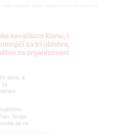
Veljko Belivuk i Marko Miljković (foto: screenshot)
iske kavačkom klanu, i
mnjiči za tri ubistva,
aštvo za organizovani
 30 dana, a
 za
njičeni
najbližim
čaju. Grupa
novima se na