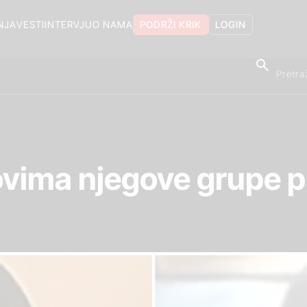
NJA
VESTI
INTERVJU
O NAMA
PODRŽI KRIK
LOGIN
novima njegove grupe p