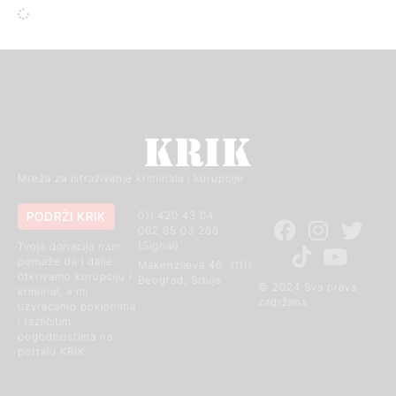
Mreža za istraživanje kriminala i korupcije
PODRŽI KRIK
011 420 43 04
062 85 03 266
(Signal)
Tvoja donacija nam
pomaže da i dalje
Makenzijeva 46, 11111
otkrivamo korupciju i
Beograd, Srbija
© 2024 Sva prava
kriminal, a mi
zadržana
uzvraćamo poklonima
i različitim
pogodnostima na
portalu KRIK.