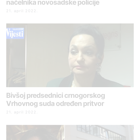
načelnika novosadske policije
21. april 2022.
Bivšoj predsednici crnogorskog
Vrhovnog suda određen pritvor
21. april 2022.