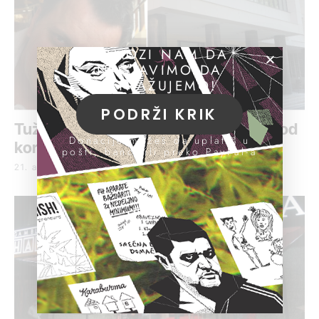
POMOZI NAM DA
NASTAVIMO DA
ISTRAŽUJEMO!
PODRŽI KRIK
Tužilaštvo: Inspektor Jović preminuo od
Donacije možeš da uplatiš u
koronavirusa
pošti, banci ili preko PayPal-a
21. april 2022.