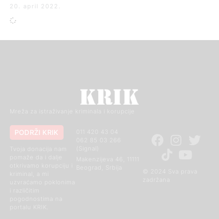
20. april 2022.
Mreža za istraživanje kriminala i korupcije
PODRŽI KRIK
011 420 43 04
062 85 03 266
(Signal)
Tvoja donacija nam
pomaže da i dalje
Makenzijeva 46, 11111
otkrivamo korupciju i
Beograd, Srbija
© 2024 Sva prava
kriminal, a mi
zadržana
uzvraćamo poklonima
i različitim
pogodnostima na
portalu KRIK.