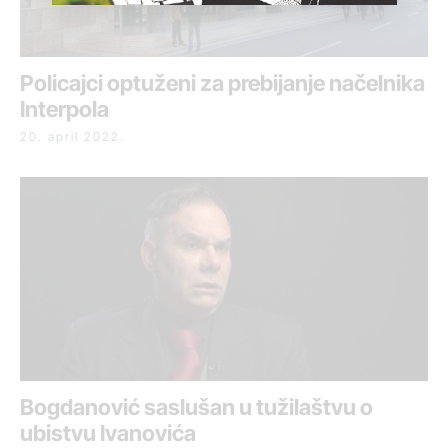
Policajci optuženi za prebijanje načelnika
Interpola
20. april 2022.
Bogdanović saslušan u tužilaštvu o
ubistvu Ivanovića