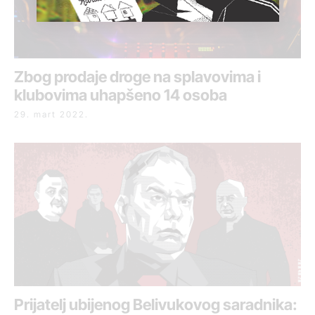
Zbog prodaje droge na splavovima i
klubovima uhapšeno 14 osoba
29. mart 2022.
Prijatelj ubijenog Belivukovog saradnika: