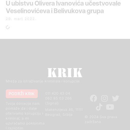
U ubistvu Olivera Ivanovića učestvovale
Veselinovićeva i Belivukova grupa
29. mart 2022.
Mreža za istraživanje kriminala i korupcije
PODRŽI KRIK
011 420 43 04
062 85 03 266
(Signal)
Tvoja donacija nam
pomaže da i dalje
Makenzijeva 46, 11111
otkrivamo korupciju i
Beograd, Srbija
© 2024 Sva prava
kriminal, a mi
zadržana
uzvraćamo poklonima
i različitim