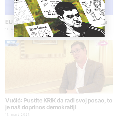
EU osudila pretnje i napade na novinare
11. mart 2021.
Vučić: Pustite KRIK da radi svoj posao, to
je naš doprinos demokratiji
11. mart 2021.