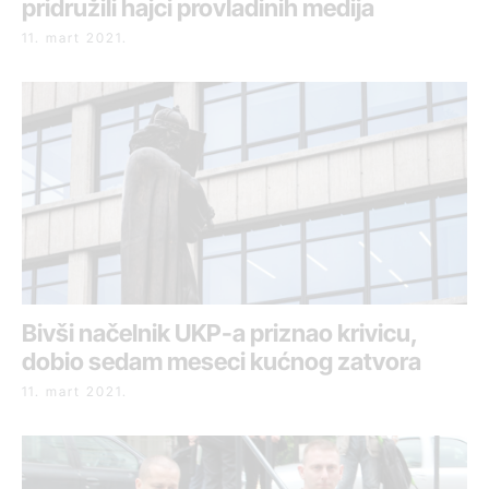
pridružili hajci provladinih medija
11. mart 2021.
Bivši načelnik UKP-a priznao krivicu,
dobio sedam meseci kućnog zatvora
11. mart 2021.