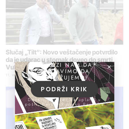
Slučaj „Tilt“: Novo veštačenje potvrdilo
da je udarac u stomak doveo do smrti
POMOZI NAM DA
Vukića
NASTAVIMO DA
11. mart 2021.
ISTRAŽUJEMO!
PODRŽI KRIK
Donacije možeš da uplatiš u
pošti, banci ili preko PayPal-a