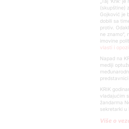
„Taj ’Krik’ 
(skupštine)
Gojković je 
dobili sa ti
protiv. Odak
ne znamo“, n
imovine polit
vlasti i opo
Napad na KRI
mediji optuž
međunarodne 
predstavnici
KRIK godinam
vladajućim 
žandarma Ne
sekretarki u
Više o vez