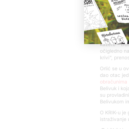
klana? I tad
prikazuju do
ste navodno 
žrtava kaže 
novinara – a 
njih je imao
kažete – tre
očigledno na
krivi“, pren
Orlić se u ov
dao otac je
obračunima
Belivuk i ko
su provladini
Belivukom im
O KRIK-u je 
istraživanje