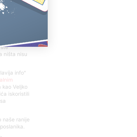
 javno
to? Zato što
edne od
anje
govara – da, u
o sada ne
 ste
a ništa nisu
avija info“
nalnim
a kao Veljko
a iskoristili
 sa
o naše ranije
 poslanika.