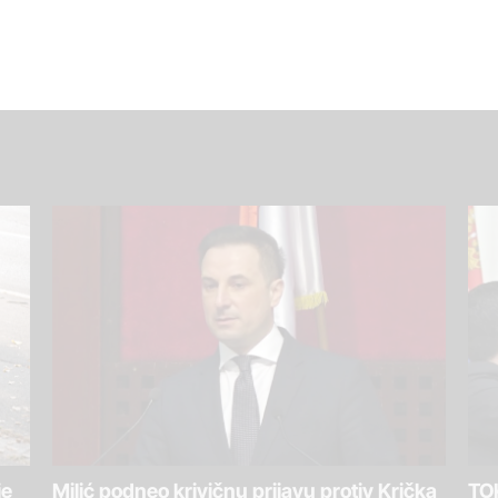
je
Milić podneo krivičnu prijavu protiv Krička
TOK