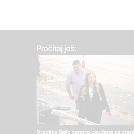
Pročitaj još:
Draginja Bajić ponovo osuđena za pran