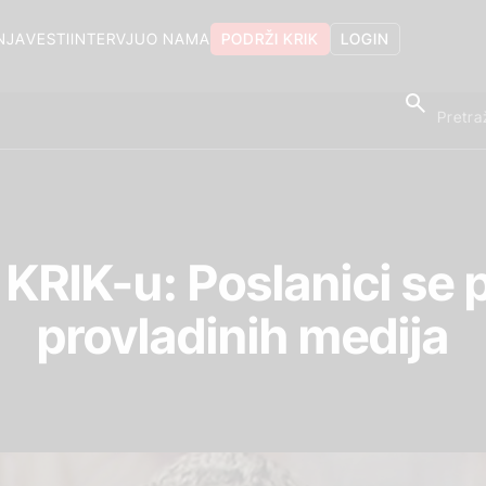
NJA
VESTI
INTERVJU
O NAMA
PODRŽI KRIK
LOGIN
 KRIK-u: Poslanici se pr
provladinih medija