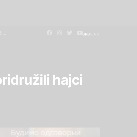
/
SRB
ENG
idružili hajci