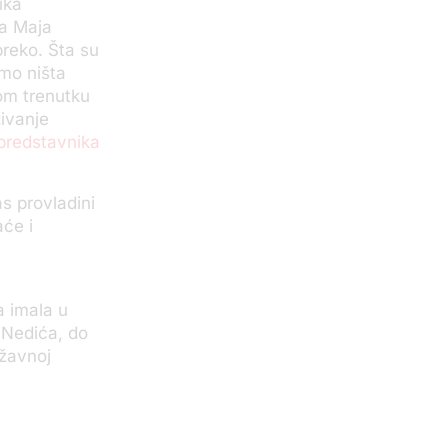
ika
a Maja
reko. Šta su
amo ništa
vom trenutku
živanje
 predstavnika
s provladini
će i
a imala u
 Nedića, do
ržavnoj