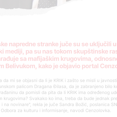
ke napredne stranke juče su se uključili 
ki mediji, pa su nas tokom skupštinske ra
 sarađuje sa mafijaškim krugovima, odno
m Belivukom, kako je objavio portal
Cenzo
a da mi se objasni da li je KRIK i zašto se misli u javnost
kunskom palicom Dragana Đilasa, da je zabranjeno bilo 
 građaninu da pomisli da pita da li KRIK ima određenog ud
im krugovima? Svakako ko ima, treba da bude jednak p
 i na novinare“, rekla je juče Sandra Božić, poslanica SN
Odbora za kulturu i informisanje, navodi Cenzolovka.