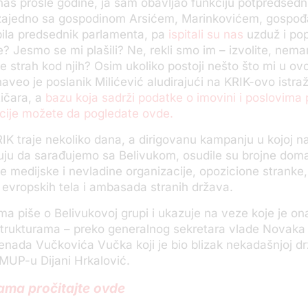
je nas prošle godine, ja sam obavljao funkciju potpredsedn
 zajedno sa gospodinom Arsićem, Marinkovićem, gospođ
bila predsednik parlamenta, pa
ispitali su nas
uzduž i pop
me? Jesmo se mi plašili? Ne, rekli smo im – izvolite, nem
le strah kod njih? Osim ukoliko postoji nešto što mi u o
aveo je poslanik Milićević aludirajući na KRIK-ovo istra
ičara, a
bazu koja sadrži podatke o imovini i poslovima
zicije možete da pogledate ovde.
K traje nekoliko dana, a dirigovanu kampanju u kojoj na
uju da sarađujemo sa Belivukom, osudile su brojne doma
medijske i nevladine organizacije, opozicione stranke,
 evropskih tela i ambasada stranih država.
a piše o Belivukovoj grupi i ukazuje na veze koje je on
strukturama – preko generalnog sekretara vlade Novaka
nada Vučkovića Vučka koji je bio blizak nekadašnjoj d
 MUP-u Dijani Hrkalović.
ama pročitajte ovde