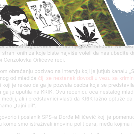
a ste objavljivali naslove poput – nemojte slučajno da se
kazi o nedelima pohapšene grupe Belivuk–Miljković. Zaš
vi zabrinuti za roditelje žrtava. A, danas kada roditelj j
– nas je lično Belivuk uputio na KRIK i u odgovoru na pit
je l’ to znači da je u njih imao poverenje, taj roditelj od
 poverenje, kako sada više niste na strani roditelja? Kak
ba zaštititi tog čoveka, ispitati njegove navode? Ne, sad
 strani onih za koje biste najviše voleli da nas ubedite d
osi Cenzolovka Orlićeve reči.
om obraćanju pozivao na intervju koji je jutjub kanalu „Sl
dnog od mladića
čiji se nestanak dovodi u vezu sa krimi
i koji je rekao da ga je pozvala osoba koja se predstavil
ja ga je uputila na KRIK. Ovu rečenicu oca nestalog mladić
 mediji, ali i predstavnici vlasti da KRIK lažno optuže da
amo „tajni dil“.
govorio i poslanik SPS-a Đorđe Milićević koji je pomenu
 u kome smo istraživali imovinu političara, među kojima i