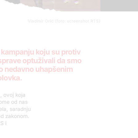
Vladimir Orlić (foto: screenshot RTS)
u kampanju koju su protiv
sprave optuživali da smo
sno nedavno uhapšenim
lovka
.
i, ovoj koja
kome od nas
ela, saradnju
red zakonom.
S i