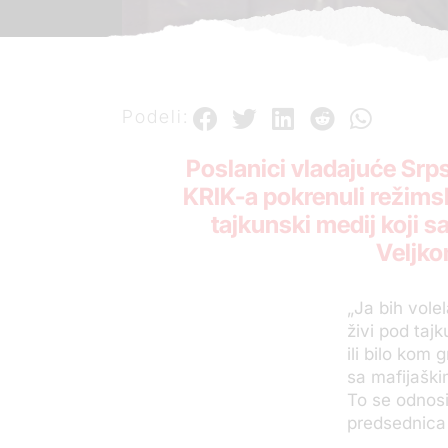
Podeli:
Poslanici vladajuće Srps
KRIK-a pokrenuli režims
tajkunski medij koji
Veljko
„Ja bih volel
živi pod taj
ili bilo kom
sa mafijašk
To se odnosi
predsednica 