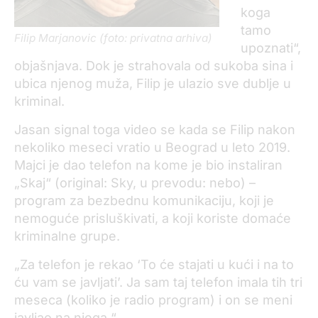
koga
tamo
Filip Marjanovic (foto: privatna arhiva)
upoznati“,
objašnjava. Dok je strahovala od sukoba sina i
ubica njenog muža, Filip je ulazio sve dublje u
kriminal.
Jasan signal toga video se kada se Filip nakon
nekoliko meseci vratio u Beograd u leto 2019.
Majci je dao telefon na kome je bio instaliran
„Skaj“ (original: Sky, u prevodu: nebo) –
program za bezbednu komunikaciju, koji je
nemoguće prisluškivati, a koji koriste domaće
kriminalne grupe.
„Za telefon je rekao ‘To će stajati u kući i na to
ću vam se javljati’. Ja sam taj telefon imala tih tri
meseca (koliko je radio program) i on se meni
javljao na njega.“