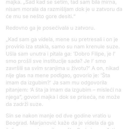
majka. „Sad kad se setim, tad sam bila mirna,
nisam morala da razmišljam dok je u zatvoru da
će mu se nešto gore desiti.“
Redovno ga je posećivala u zatvoru.
„Kad sam ga videla, mene su pretresali i on je
provirio iza stakla, samo su nam krenule suze.
Ušla sam unutra i pitala ga: ’Dobro Filipe, je l’
smo prošli sve institucije sada? Je l’ smo
završili sa svim sranjima u životu?’ A on, nikad
nije glas na mene podigao, govorio je: ’Šta
imam da izgubim?’ Ja sam mu odgovorila
pitanjem: ‘A šta ja imam da izgubim – misleći na
njega”, govori majka i dok se priseća, ne može
da zadrži suze.
Sin se nakon manje od dve godine vratio u
Beograd. Marjanović kaže da je videla da ga