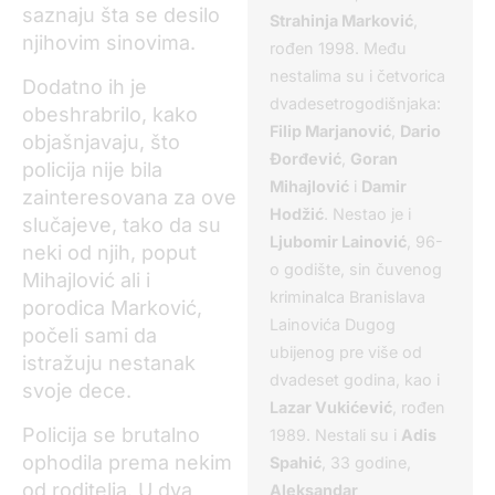
saznaju šta se desilo
Strahinja Marković
,
njihovim sinovima.
rođen 1998. Među
nestalima su i četvorica
Dodatno ih je
dvadesetrogodišnjaka:
obeshrabrilo, kako
Filip Marjanović
,
Dario
objašnjavaju, što
Đorđević
,
Goran
policija nije bila
Mihajlović
i
Damir
zainteresovana za ove
Hodžić
. Nestao je i
slučajeve, tako da su
Ljubomir Lainović
, 96-
neki od njih, poput
o godište, sin čuvenog
Mihajlović ali i
kriminalca Branislava
porodica Marković,
Lainovića Dugog
počeli sami da
ubijenog pre više od
istražuju nestanak
dvadeset godina, kao i
svoje dece.
Lazar Vukićević
, rođen
Policija se brutalno
1989. Nestali su i
Adis
ophodila prema nekim
Spahić
, 33 godine,
od roditelja. U dva
Aleksandar