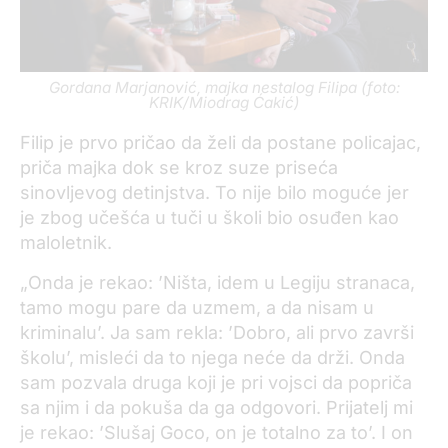
Gordana Marjanović, majka nestalog Filipa (foto:
KRIK/Miodrag Ćakić)
Filip je prvo pričao da želi da postane policajac,
priča majka dok se kroz suze priseća
sinovljevog detinjstva. To nije bilo moguće jer
je zbog učešća u tuči u školi bio osuđen kao
maloletnik.
„Onda je rekao: ’Ništa, idem u Legiju stranaca,
tamo mogu pare da uzmem, a da nisam u
kriminalu’. Ja sam rekla: ’Dobro, ali prvo završi
školu’, misleći da to njega neće da drži. Onda
sam pozvala druga koji je pri vojsci da popriča
sa njim i da pokuša da ga odgovori. Prijatelj mi
je rekao: ’Slušaj Goco, on je totalno za to’. I on