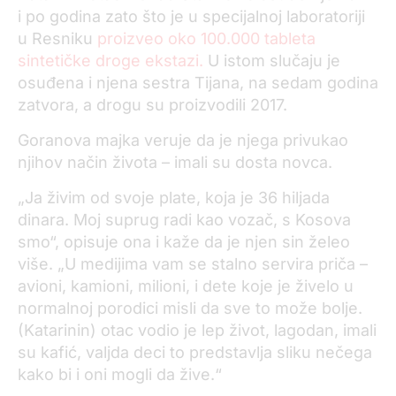
i po godina zato što je u specijalnoj laboratoriji
u Resniku
proizveo oko 100.000 tableta
sintetičke droge ekstazi.
U istom slučaju je
osuđena i njena sestra Tijana, na sedam godina
zatvora, a drogu su proizvodili 2017.
Goranova majka veruje da je njega privukao
njihov način života – imali su dosta novca.
„Ja živim od svoje plate, koja je 36 hiljada
dinara. Moj suprug radi kao vozač, s Kosova
smo“, opisuje ona i kaže da je njen sin želeo
više. „U medijima vam se stalno servira priča –
avioni, kamioni, milioni, i dete koje je živelo u
normalnoj porodici misli da sve to može bolje.
(Katarinin) otac vodio je lep život, lagodan, imali
su kafić, valjda deci to predstavlja sliku nečega
kako bi i oni mogli da žive.“