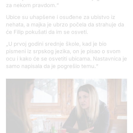
za nekom pravdom.“
Ubice su uhapšene i osuđene za ubistvo iz
nehata, a majka je ubrzo počela da strahuje da
će Filip pokušati da im se osveti.
„U prvoj godini srednje škole, kad je bio
pismeni iz srpskog jezika, on je pisao o svom
ocu i kako će se osvetiti ubicama. Nastavnica je
samo napisala da je pogrešio temu.“