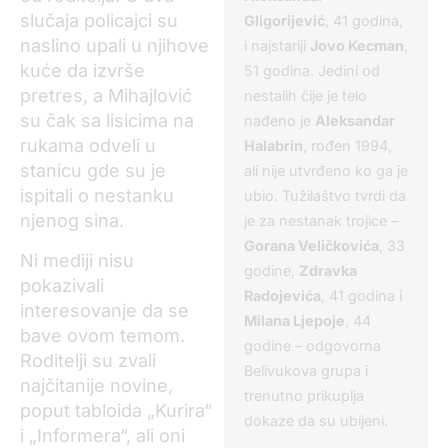
slučaja policajci su
Gligorijević
, 41 godina,
naslino upali u njihove
i najstariji
Jovo Kecman
,
kuće da izvrše
51 godina. Jedini od
pretres, a Mihajlović
nestalih čije je telo
su čak sa lisicima na
nađeno je
Aleksandar
rukama odveli u
Halabrin
, rođen 1994,
stanicu gde su je
ali nije utvrđeno ko ga je
ispitali o nestanku
ubio. Tužilaštvo tvrdi da
njenog sina.
je za nestanak trojice –
Gorana Veličkovića
, 33
Ni mediji nisu
godine,
Zdravka
pokazivali
Radojevića
, 41 godina i
interesovanje da se
Milana Ljepoje
, 44
bave ovom temom.
godine – odgovorna
Roditelji su zvali
Belivukova grupa i
najčitanije novine,
trenutno prikuplja
poput tabloida „Kurira“
dokaze da su ubijeni.
i „Informera“, ali oni