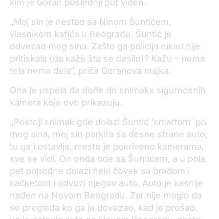
kim je Goran poslednji put viđen.
„Moj sin je nestao sa Ninom Šuntićem,
vlasnikom kafića u Beogradu. Šuntić je
odvezao mog sina. Zašto ga policija nikad nije
pritiskala (da kaže šta se desilo)? Kažu – nema
tela nema dela“, priča Goranova majka.
Ona je uspela da dođe do snimaka sigurnosnih
kamera koje ovo prikazuju.
„Postoji snimak gde dolazi Šuntić ‘smartom’ po
mog sina, moj sin parkira sa desne strane auto,
tu ga i ostavlja, mesto je pokriveno kamerama,
sve se vidi. On onda ode sa Šuntićem, a u pola
pet popodne dolazi neki čovek sa bradom i
kačketom i odvozi njegov auto. Auto je kasnije
nađen na Novom Beogradu. Zar nije moglo da
se pregleda ko ga je dovezao, kad je prošao,