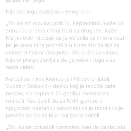
Nije se dugo zadržao u Beogradu.
„On odlazi ocu na grob 14. septembra i kaže da
sutra ide prema Crnoj Gori sa drugom”, kaže
Marjanović i dodaje da je odlučila da ih ona vozi
jer je dozu mira pronašla u tome što će biti za
volanom makar deo puta i što duže sa sinom.
Nije ni pretpostavljala da ga nakon toga više
neće videti.
Na put sa njima krenuo je i Filipov prijatelj
Vukašin Gošović – dečko koji je takođe tada
nestao, sa nepunih 20 godina. Gošovićevi
roditelji nisu želeli da za KRIK govore o
njegovom nestanku navodeći da je tema i dalje
previše bolna da bi o njoj javno pričali.
„Oni su se ponašali normalno, kao da će da odu