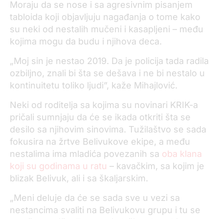
Moraju da se nose i sa agresivnim pisanjem
tabloida koji objavljuju nagađanja o tome kako
su neki od nestalih mučeni i kasapljeni – među
kojima mogu da budu i njihova deca.
„Moj sin je nestao 2019. Da je policija tada radila
ozbiljno, znali bi šta se dešava i ne bi nestalo u
kontinuitetu toliko ljudi”, kaže Mihajlović.
Neki od roditelja sa kojima su novinari KRIK-a
pričali sumnjaju da će se ikada otkriti šta se
desilo sa njihovim sinovima. Tužilaštvo se sada
fokusira na žrtve Belivukove ekipe, a među
nestalima ima mladića povezanih sa
oba klana
koji su godinama u ratu
– kavačkim, sa kojim je
blizak Belivuk, ali i sa škaljarskim.
„Meni deluje da će se sada sve u vezi sa
nestancima svaliti na Belivukovu grupu i tu se