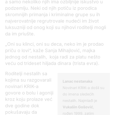
a samo nekoliko njih ima ozbiljnije iskustvo u
podzemlju. Neki od njih potiču iz porodica
skromnijih primanja i kriminalne grupe su ih
najverovatnije regrutrovale nudeći im život
luksuzniji od onog koji su njihovi roditelji mogli
da im priušte.
„Oni su klinci, oni su deca, neko im je prodao
priču o lovi“, kaže Sanja Mihajlović, majka
jednog od nestalih, koja radi za platu nešto
veću od trideset hiljada dinara (trista evra).
Roditelji nestalih sa
kojima su razgovarali
Lanac nestanaka
novinari KRIK-a
Novinari KRIK-a došli su
govore o bolu i agoniji
do imena sledećih
kroz koju prolaze već
nestalih. Najmlađi je
dve godine dok
Vukašin Gošović
,
pokušavaju da
rođen 1999, zatim