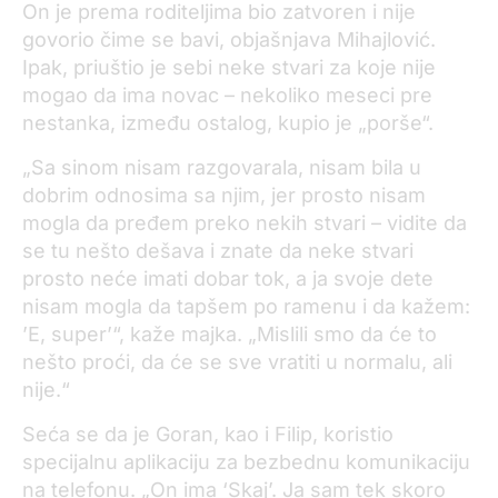
On je prema roditeljima bio zatvoren i nije
govorio čime se bavi, objašnjava Mihajlović.
Ipak, priuštio je sebi neke stvari za koje nije
mogao da ima novac – nekoliko meseci pre
nestanka, između ostalog, kupio je „porše“.
„Sa sinom nisam razgovarala, nisam bila u
dobrim odnosima sa njim, jer prosto nisam
mogla da pređem preko nekih stvari – vidite da
se tu nešto dešava i znate da neke stvari
prosto neće imati dobar tok, a ja svoje dete
nisam mogla da tapšem po ramenu i da kažem:
’E, super’“, kaže majka. „Mislili smo da će to
nešto proći, da će se sve vratiti u normalu, ali
nije.“
Seća se da je Goran, kao i Filip, koristio
specijalnu aplikaciju za bezbednu komunikaciju
na telefonu. „On ima ‘Skaj’. Ja sam tek skoro