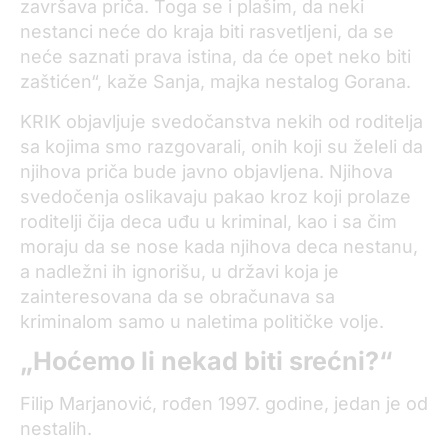
završava priča. Toga se i plašim, da neki
nestanci neće do kraja biti rasvetljeni, da se
neće saznati prava istina, da će opet neko biti
zaštićen“, kaže Sanja, majka nestalog Gorana.
KRIK objavljuje svedočanstva nekih od roditelja
sa kojima smo razgovarali, onih koji su želeli da
njihova priča bude javno objavljena. Njihova
svedočenja oslikavaju pakao kroz koji prolaze
roditelji čija deca uđu u kriminal, kao i sa čim
moraju da se nose kada njihova deca nestanu,
a nadležni ih ignorišu, u državi koja je
zainteresovana da se obračunava sa
kriminalom samo u naletima političke volje.
„Hoćemo li nekad biti srećni?“
Filip Marjanović, rođen 1997. godine, jedan je od
nestalih.