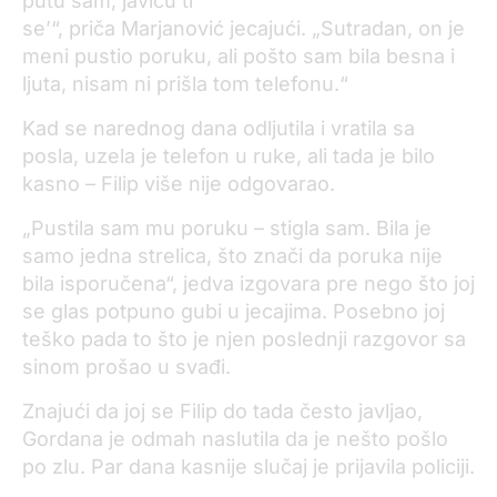
putu sam, javiću ti
se’“, priča Marjanović jecajući. „Sutradan, on je
meni pustio poruku, ali pošto sam bila besna i
ljuta, nisam ni prišla tom telefonu.“
Kad se narednog dana odljutila i vratila sa
posla, uzela je telefon u ruke, ali tada je bilo
kasno – Filip više nije odgovarao.
„Pustila sam mu poruku – stigla sam. Bila je
samo jedna strelica, što znači da poruka nije
bila isporučena“, jedva izgovara pre nego što joj
se glas potpuno gubi u jecajima. Posebno joj
teško pada to što je njen poslednji razgovor sa
sinom prošao u svađi.
Znajući da joj se Filip do tada često javljao,
Gordana je odmah naslutila da je nešto pošlo
po zlu. Par dana kasnije slučaj je prijavila policiji.