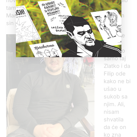
novac. „Tom čoveku je upao u stan, on nije bio
tamo, ali je prebio njegovog sina,“ kaže
Marjanović i objašnjava da je nakon toga njen
sin pobegao iz zemlje.
„Meni je
tada u
glavi bio
samo taj
Zlatko i da
Filip ode
kako ne bi
ušao u
sukob sa
njim. Ali,
nisam
shvatila
da će on
ko zna