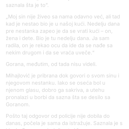
saznala šta je to”.
„Moj sin nije živeo sa nama odavno već, ali tad
kad je nestao bio je u našoj kući. Nedelju dana
pre nestanka zapeo je da se vrati kući – on,
žena i dete. Bio je tu nedelju dana. Ja sam
radila, on je rekao ocu da ide da se nađe sa
nekim drugom i da se vraća uveče.“
Gorana, međutim, od tada nisu videli.
Mihajlović je pribrana dok govori o svom sinu i
njegovom nestanku. Iako se oseća bol u
njenom glasu, dobro ga sakriva, a utehu
pronalazi u borbi da sazna šta se desilo sa
Goranom.
Pošto taj odgovor od policije nije dobila do
danas, počela je sama da istražuje. Saznala je s