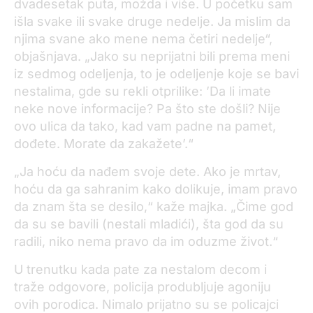
dvadesetak puta, možda i više. U početku sam
išla svake ili svake druge nedelje. Ja mislim da
njima svane ako mene nema četiri nedelje“,
objašnjava. „Jako su neprijatni bili prema meni
iz sedmog odeljenja, to je odeljenje koje se bavi
nestalima, gde su rekli otprilike: ’Da li imate
neke nove informacije? Pa što ste došli? Nije
ovo ulica da tako, kad vam padne na pamet,
dođete. Morate da zakažete’.“
„Ja hoću da nađem svoje dete. Ako je mrtav,
hoću da ga sahranim kako dolikuje, imam pravo
da znam šta se desilo,“ kaže majka. „Čime god
da su se bavili (nestali mladići), šta god da su
radili, niko nema pravo da im oduzme život.“
U trenutku kada pate za nestalom decom i
traže odgovore, policija produbljuje agoniju
ovih porodica. Nimalo prijatno su se policajci