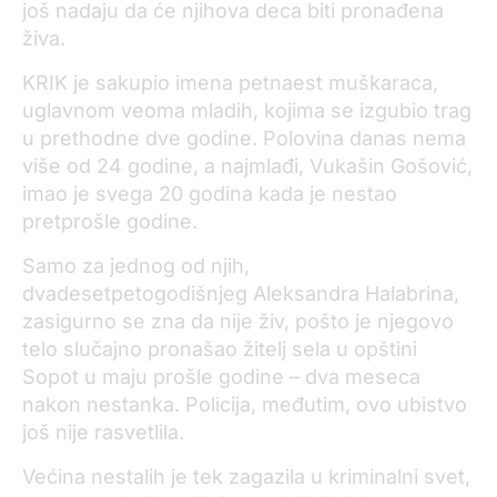
još nadaju da će njihova deca biti pronađena
živa.
KRIK je sakupio imena petnaest muškaraca,
uglavnom veoma mladih, kojima se izgubio trag
u prethodne dve godine. Polovina danas nema
više od 24 godine, a najmlađi, Vukašin Gošović,
imao je svega 20 godina kada je nestao
pretprošle godine.
Samo za jednog od njih,
dvadesetpetogodišnjeg Aleksandra Halabrina,
zasigurno se zna da nije živ, pošto je njegovo
telo slučajno pronašao žitelj sela u opštini
Sopot u maju prošle godine – dva meseca
nakon nestanka. Policija, međutim, ovo ubistvo
još nije rasvetlila.
Većina nestalih je tek zagazila u kriminalni svet,