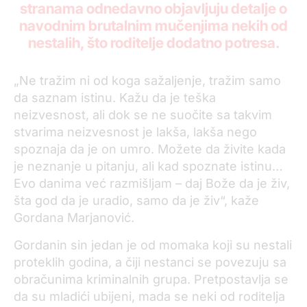
stranama odnedavno objavljuju detalje o
navodnim brutalnim mučenjima nekih od
nestalih, što roditelje dodatno potresa.
„Ne tražim ni od koga sažaljenje, tražim samo
da saznam istinu. Kažu da je teška
neizvesnost, ali dok se ne suočite sa takvim
stvarima neizvesnost je lakša, lakša nego
spoznaja da je on umro. Možete da živite kada
je neznanje u pitanju, ali kad spoznate istinu…
Evo danima već razmišljam – daj Bože da je živ,
šta god da je uradio, samo da je živ“, kaže
Gordana Marjanović.
Gordanin sin jedan je od momaka koji su nestali
proteklih godina, a čiji nestanci se povezuju sa
obračunima kriminalnih grupa. Pretpostavlja se
da su mladići ubijeni, mada se neki od roditelja