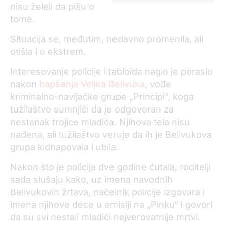
nisu želeli da pišu o
tome.
Situacija se, međutim, nedavno promenila, ali
otišla i u ekstrem.
Interesovanje policije i tabloida naglo je poraslo
nakon
hapšenja Veljka Belivuka
, vođe
kriminalno-navijačke grupe „Principi“, koga
tužilaštvo sumnjiči da je odgovoran za
nestanak trojice mladića. Njihova tela nisu
nađena, ali tužilaštvo veruje da ih je Belivukova
grupa kidnapovala i ubila.
Nakon što je policija dve godine ćutala, roditelji
sada slušaju kako, uz imena navodnih
Belivukovih žrtava, načelnik policije izgovara i
imena njihove dece u emisiji na „Pinku“ i govori
da su svi nestali mladići najverovatnije mrtvi.