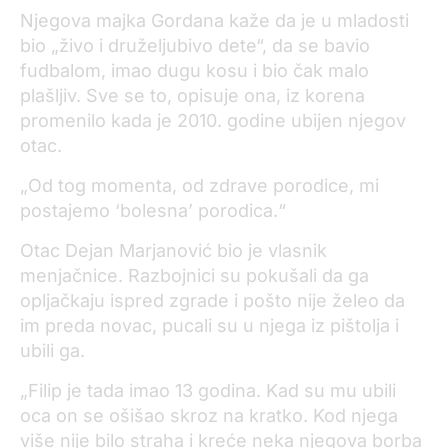
Njegova majka Gordana kaže da je u mladosti
bio „živo i druželjubivo dete“, da se bavio
fudbalom, imao dugu kosu i bio čak malo
plašljiv. Sve se to, opisuje ona, iz korena
promenilo kada je 2010. godine ubijen njegov
otac.
„Od tog momenta, od zdrave porodice, mi
postajemo ‘bolesna’ porodica.“
Otac Dejan Marjanović bio je vlasnik
menjačnice. Razbojnici su pokušali da ga
opljačkaju ispred zgrade i pošto nije želeo da
im preda novac, pucali su u njega iz pištolja i
ubili ga.
„Filip je tada imao 13 godina. Kad su mu ubili
oca on se ošišao skroz na kratko. Kod njega
više nije bilo straha i kreće neka njegova borba