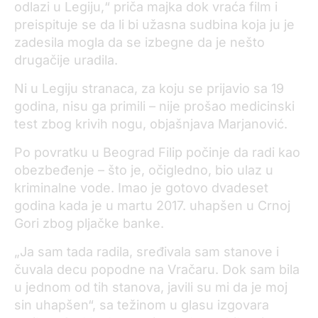
odlazi u Legiju,“ priča majka dok vraća film i
preispituje se da li bi užasna sudbina koja ju je
zadesila mogla da se izbegne da je nešto
drugačije uradila.
Ni u Legiju stranaca, za koju se prijavio sa 19
godina, nisu ga primili – nije prošao medicinski
test zbog krivih nogu, objašnjava Marjanović.
Po povratku u Beograd Filip počinje da radi kao
obezbeđenje – što je, očigledno, bio ulaz u
kriminalne vode. Imao je gotovo dvadeset
godina kada je u martu 2017. uhapšen u Crnoj
Gori zbog pljačke banke.
„Ja sam tada radila, sređivala sam stanove i
čuvala decu popodne na Vračaru. Dok sam bila
u jednom od tih stanova, javili su mi da je moj
sin uhapšen“, sa težinom u glasu izgovara