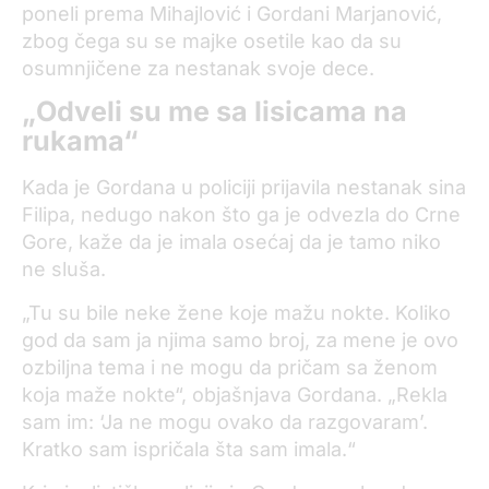
poneli prema Mihajlović i Gordani Marjanović,
zbog čega su se majke osetile kao da su
osumnjičene za nestanak svoje dece.
„Odveli su me sa lisicama na
rukama“
Kada je Gordana u policiji prijavila nestanak sina
Filipa, nedugo nakon što ga je odvezla do Crne
Gore, kaže da je imala osećaj da je tamo niko
ne sluša.
„Tu su bile neke žene koje mažu nokte. Koliko
god da sam ja njima samo broj, za mene je ovo
ozbiljna tema i ne mogu da pričam sa ženom
koja maže nokte“, objašnjava Gordana. „Rekla
sam im: ‘Ja ne mogu ovako da razgovaram’.
Kratko sam ispričala šta sam imala.“