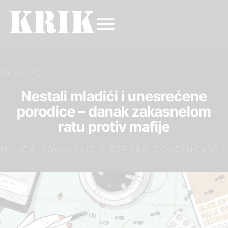
19.02.2021.
Nestali mladići i unesrećene
porodice – danak zakasnelom
ratu protiv mafije
MILICA VOJINOVIĆ I STEVAN DOJČINOVIĆ