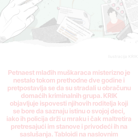
Ilustracija KRIK
Petnaest mlađih muškaraca misterizno je
nestalo tokom prethodne dve godine i
pretpostavlja se da su stradali u obračunu
domaćih kriminalnih grupa. KRIK
objavljuje ispovesti njihovih roditelja koji
se bore da saznaju istinu o svojoj deci,
iako ih policija drži u mraku i čak maltretira
pretresajući im stanove i privodeći ih na
saslušanja. Tabloidi na naslovnim