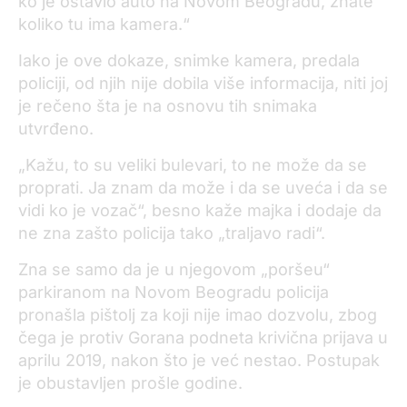
ko je ostavio auto na Novom Beogradu, znate
koliko tu ima kamera.“
Iako je ove dokaze, snimke kamera, predala
policiji, od njih nije dobila više informacija, niti joj
je rečeno šta je na osnovu tih snimaka
utvrđeno.
„Kažu, to su veliki bulevari, to ne može da se
proprati. Ja znam da može i da se uveća i da se
vidi ko je vozač“, besno kaže majka i dodaje da
ne zna zašto policija tako „traljavo radi“.
Zna se samo da je u njegovom „poršeu“
parkiranom na Novom Beogradu policija
pronašla pištolj za koji nije imao dozvolu, zbog
čega je protiv Gorana podneta krivična prijava u
aprilu 2019, nakon što je već nestao. Postupak
je obustavljen prošle godine.