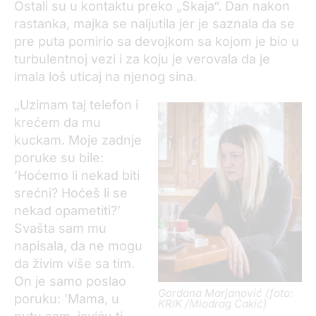
Ostali su u kontaktu preko „Skaja“. Dan nakon
rastanka, majka se naljutila jer je saznala da se
pre puta pomirio sa devojkom sa kojom je bio u
turbulentnoj vezi i za koju je verovala da je
imala loš uticaj na njenog sina.
„Uzimam taj telefon i
krećem da mu
kuckam. Moje zadnje
poruke su bile:
’Hoćemo li nekad biti
srećni? Hoćeš li se
nekad opametiti?’
Svašta sam mu
napisala, da ne mogu
da živim više sa tim.
On je samo poslao
Gordana Marjanović (foto:
poruku: ’Mama, u
KRIK /Miodrag Ćakić)