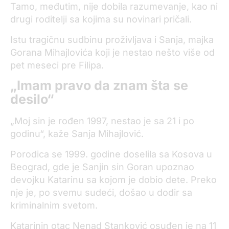
Tamo, međutim, nije dobila razumevanje, kao ni
drugi roditelji sa kojima su novinari pričali.
Istu tragičnu sudbinu proživljava i Sanja, majka
Gorana Mihajlovića koji je nestao nešto više od
pet meseci pre Filipa.
„Imam pravo da znam šta se
desilo“
„Moj sin je rođen 1997, nestao je sa 21 i po
godinu“, kaže Sanja Mihajlović.
Porodica se 1999. godine doselila sa Kosova u
Beograd, gde je Sanjin sin Goran upoznao
devojku Katarinu sa kojom je dobio dete. Preko
nje je, po svemu sudeći, došao u dodir sa
kriminalnim svetom.
Katarinin otac Nenad Stanković osuđen je na 11