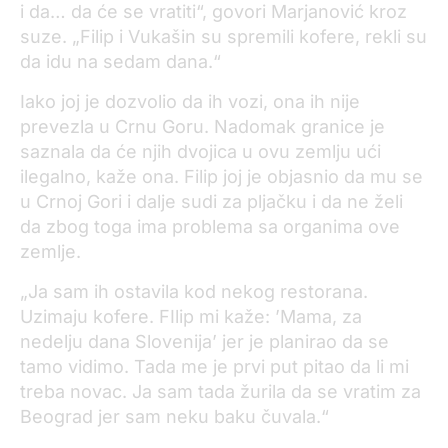
i da… da će se vratiti“, govori Marjanović kroz
suze. „Filip i Vukašin su spremili kofere, rekli su
da idu na sedam dana.“
Iako joj je dozvolio da ih vozi, ona ih nije
prevezla u Crnu Goru. Nadomak granice je
saznala da će njih dvojica u ovu zemlju ući
ilegalno, kaže ona. Filip joj je objasnio da mu se
u Crnoj Gori i dalje sudi za pljačku i da ne želi
da zbog toga ima problema sa organima ove
zemlje.
„Ja sam ih ostavila kod nekog restorana.
Uzimaju kofere. FIlip mi kaže: ’Mama, za
nedelju dana Slovenija’ jer je planirao da se
tamo vidimo. Tada me je prvi put pitao da li mi
treba novac. Ja sam tada žurila da se vratim za
Beograd jer sam neku baku čuvala.“