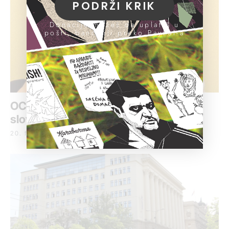
PODRŽI KRIK
Donacije možeš da uplatiš u
pošti, banci ili preko PayPal-a
OCCRP objavio detalje o ubistvu
slovačkog novinara
20. februar 2019.