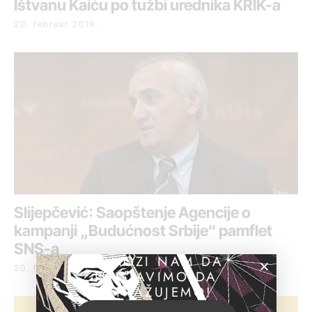
Ištvanu Kaiću po tužbi urednika KRIK-a
20. februar 2019.
Slijepčević: Saopštenje Agencije o
kampanji „Budućnost Srbije“ pamflet
SNS-a
POMOZI NAM DA
20. februar 2019.
NASTAVIMO DA
ISTRAŽUJEMO!