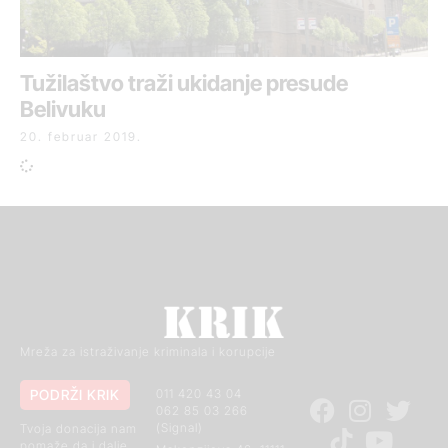
Tužilaštvo traži ukidanje presude
Belivuku
20. februar 2019.
Mreža za istraživanje kriminala i korupcije
PODRŽI KRIK
011 420 43 04
062 85 03 266
(Signal)
Tvoja donacija nam
pomaže da i dalje