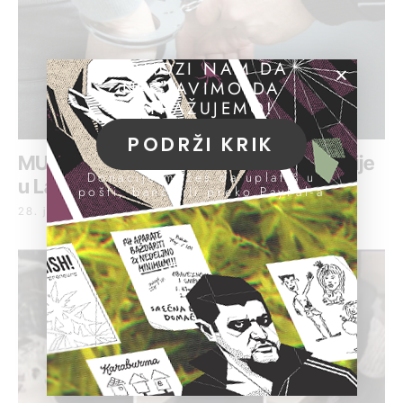
POMOZI NAM DA
NASTAVIMO DA
ISTRAŽUJEMO!
PODRŽI KRIK
MUP: Osmoro uhapšeno zbog korupcije
Donacije možeš da uplatiš u
u Lajkovcu
pošti, banci ili preko PayPal-a
28. januar 2019.