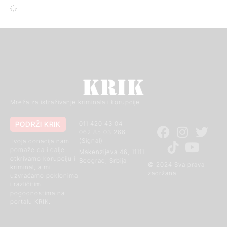
Mreža za istraživanje kriminala i korupcije
PODRŽI KRIK
011 420 43 04
062 85 03 266
(Signal)
Tvoja donacija nam
pomaže da i dalje
Makenzijeva 46, 11111
otkrivamo korupciju i
Beograd, Srbija
© 2024 Sva prava
kriminal, a mi
zadržana
uzvraćamo poklonima
i različitim
pogodnostima na
portalu KRIK.