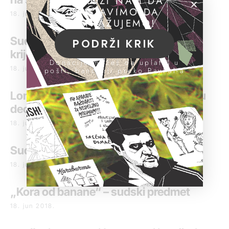
POMOZI NAM DA
NASTAVIMO DA
18. jun 2018.
ISTRAŽUJEMO!
Sudija smatra da se Petar Panić Pana
PODRŽI KRIK
krije
Donacije možeš da uplatiš u
18. jun 2018.
pošti, banci ili preko PayPal-a
Lončar izdao Paniću lekarski izveštaj u
decembru 2000.
18. jun 2018.
Suđenje za napad na Branka Munjizu
18. jun 2018.
„Kora od banane“ – sudski predmet
18. jun 2018.