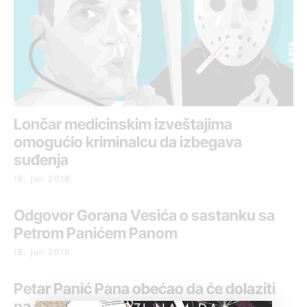
Lončar medicinskim izveštajima
omogućio kriminalcu da izbegava
suđenja
18. jun 2018.
Odgovor Gorana Vesića o sastanku sa
Petrom Panićem Panom
18. jun 2018.
Petar Panić Pana obećao da će dolaziti
na suđenja