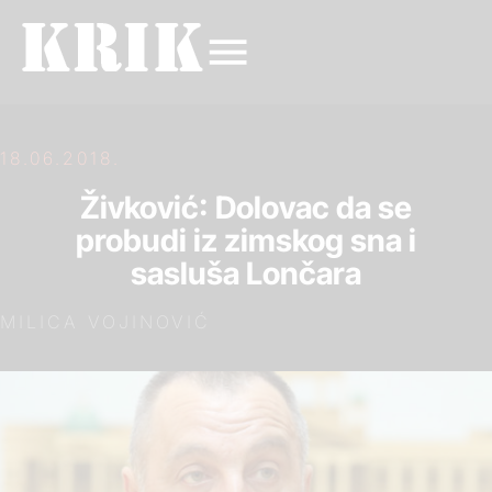
18.06.2018.
Živković: Dolovac da se
probudi iz zimskog sna i
sasluša Lončara
MILICA VOJINOVIĆ