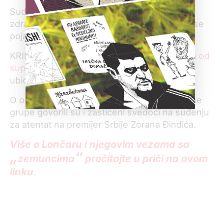
Sudski veštak je utvrdio da Panić nije imao
zdravstvenih problema koji bi ga sprečili da se
pojavljuje na sudu.
KRIK je ranije otkrio i da je
Lončar kupio stan od
supruge Sretka Kalinića
, najozloglašenijeg
ubice zemunskog klana.
O odnosu Lončara i pripadnika ove kriminalne
grupe govorili su i zaštićeni svedoci na suđenju
za atentat na premijer Srbije Zorana Đinđića.
Više o Lončaru i njegovim vezama sa
„
“
zemuncima
pročitajte u priči na ovom
linku.