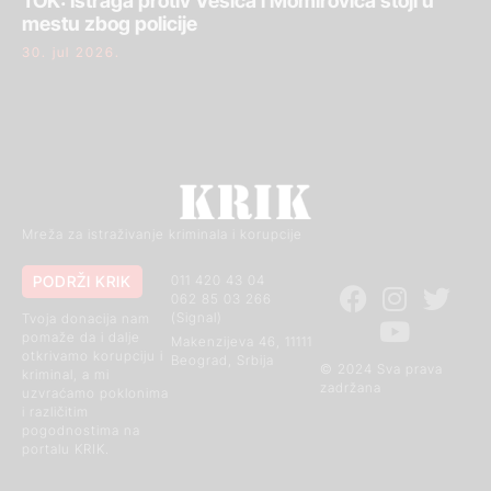
TOK: Istraga protiv Vesića i Momirovića stoji u
mestu zbog policije
30. jul 2026.
Mreža za istraživanje kriminala i korupcije
PODRŽI KRIK
011 420 43 04
062 85 03 266
(Signal)
Tvoja donacija nam
pomaže da i dalje
Makenzijeva 46, 11111
otkrivamo korupciju i
Beograd, Srbija
© 2024 Sva prava
kriminal, a mi
zadržana
uzvraćamo poklonima
i različitim
pogodnostima na
portalu KRIK.