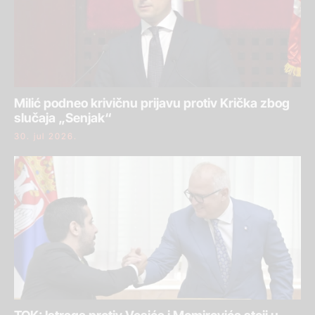
Milić podneo krivičnu prijavu protiv Krička zbog
slučaja „Senjak“
30. jul 2026.