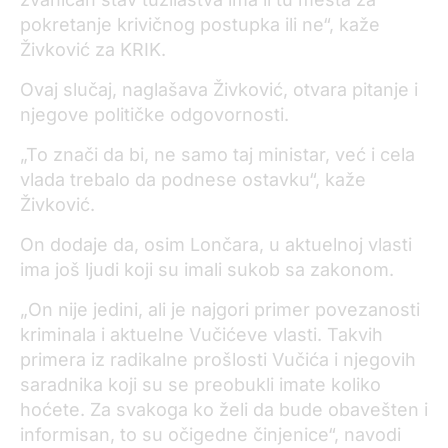
pokretanje krivičnog postupka ili ne“, kaže
Živković za KRIK.
Ovaj slučaj, naglašava Živković, otvara pitanje i
njegove političke odgovornosti.
„To znači da bi, ne samo taj ministar, već i cela
vlada trebalo da podnese ostavku“, kaže
Živković.
On dodaje da, osim Lončara, u aktuelnoj vlasti
ima još ljudi koji su imali sukob sa zakonom.
„On nije jedini, ali je najgori primer povezanosti
kriminala i aktuelne Vučićeve vlasti. Takvih
primera iz radikalne prošlosti Vučića i njegovih
saradnika koji su se preobukli imate koliko
hoćete. Za svakoga ko želi da bude obavešten i
informisan, to su očigedne činjenice“,
navodi