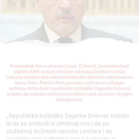
Predsednik Nove stranke Zoran Živković, komentarišući
otkriće KRIK-a da je ministar zdravlja Zlatibor Lončar
izdavao medicinske nalaze kriminalcu bliskom zemunskom
klanu Petru Paniću Pani pomoću kojih je on odlagao
suđenja, kaže da bi republička tužiteljka Zagorka Dolovac
trebalo da sasluša ministra Lončara u vezi sa ovim i drugim
slučajevima.
„Republička tužiteljka Zagorka Dolovac trebalo
bi da se probudi iz zimskog sna i da po
službenoj dužnosti sasluša Lončara i da
zvaničan stav tužilaštva ima li tu mesta za