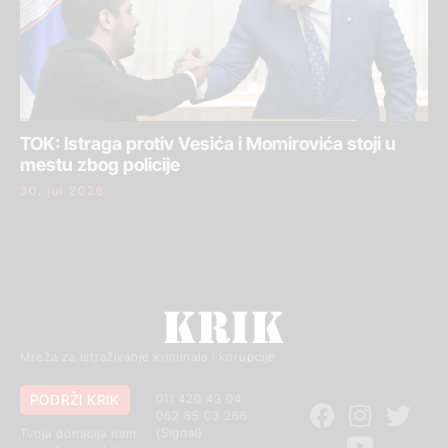
TOK: Istraga protiv Vesića i Momirovića stoji u
mestu zbog policije
30. jul 2026.
Mreža za istraživanje kriminala i korupcije
PODRŽI KRIK
011 420 43 04
062 85 03 266
(Signal)
Tvoja donacija nam