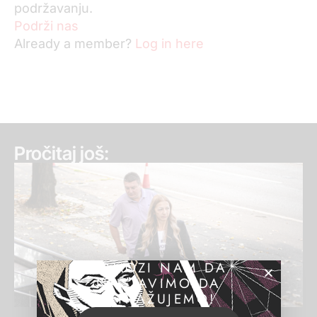
podržavanju.
Podrži nas
Already a member?
Log in here
Pročitaj još:
POMOZI NAM DA
NASTAVIMO DA
ISTRAŽUJEMO!