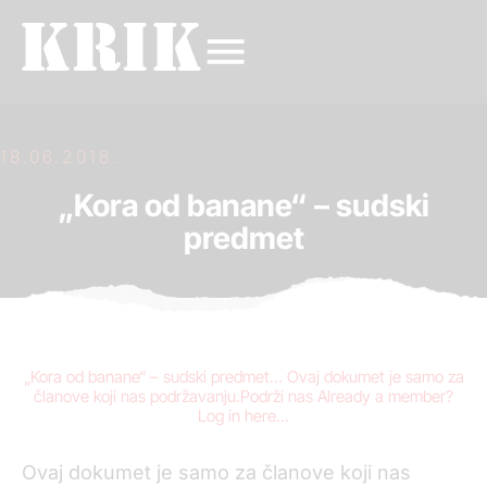
18.06.2018.
„Kora od banane“ – sudski
predmet
„Kora od banane“ – sudski predmet… Ovaj dokumet je samo za
članove koji nas podržavanju.Podrži nas Already a member?
Log in here...
Ovaj dokumet je samo za članove koji nas