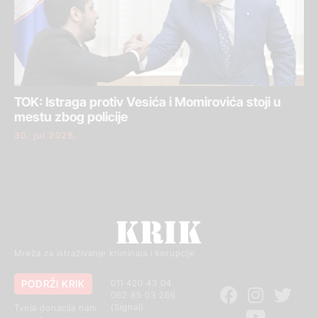
TOK: Istraga protiv Vesića i Momirovića stoji u
mestu zbog policije
30. jul 2026.
Mreža za istraživanje kriminala i korupcije
PODRŽI KRIK
011 420 43 04
062 85 03 266
(Signal)
Tvoja donacija nam