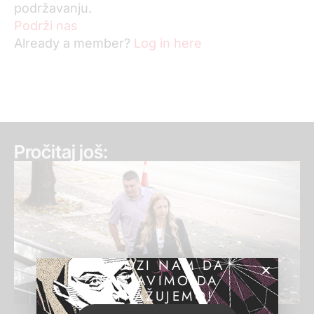
podržavanju.
Podrži nas
Already a member?
Log in here
Pročitaj još:
POMOZI NAM DA
NASTAVIMO DA
ISTRAŽUJEMO!