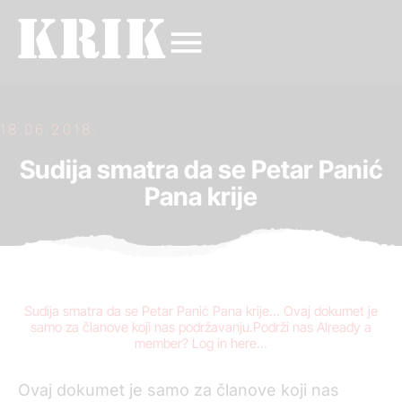
18.06.2018.
Sudija smatra da se Petar Panić
Pana krije
Sudija smatra da se Petar Panić Pana krije… Ovaj dokumet je
samo za članove koji nas podržavanju.Podrži nas Already a
member? Log in here...
Ovaj dokumet je samo za članove koji nas