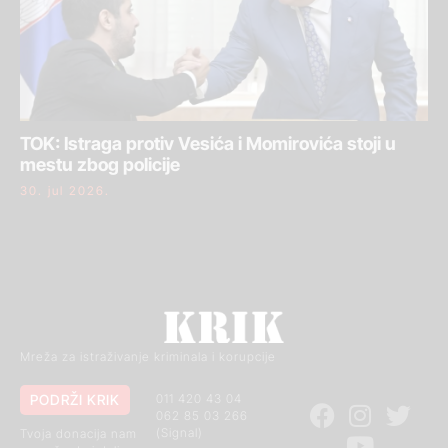
TOK: Istraga protiv Vesića i Momirovića stoji u
mestu zbog policije
30. jul 2026.
Mreža za istraživanje kriminala i korupcije
PODRŽI KRIK
011 420 43 04
062 85 03 266
(Signal)
Tvoja donacija nam