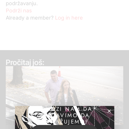
podržavanju.
Podrži nas
Already a member?
Log in here
Pročitaj još:
POMOZI NAM DA
NASTAVIMO DA
ISTRAŽUJEMO!