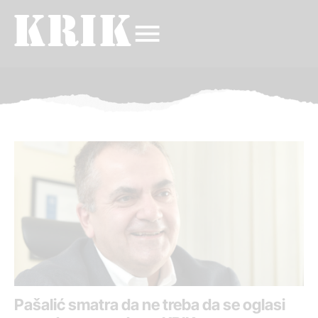
Pašalić smatra da ne treba da se oglasi