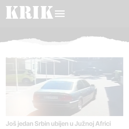
Još jedan Srbin ubijen u Južnoj Africi