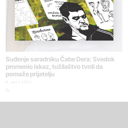
Suđenje saradniku Čabe Dera: Svedok
promenio iskaz, tužilaštvo tvrdi da
pomaže prijatelju
9. april 2021.