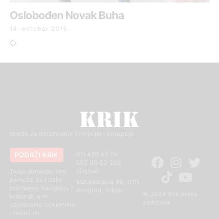
Oslobođen Novak Buha
14. oktobar 2015.
Mreža za istraživanje kriminala i korupcije
PODRŽI KRIK
011 420 43 04
062 85 03 266
(Signal)
Tvoja donacija nam
pomaže da i dalje
Makenzijeva 46, 11111
otkrivamo korupciju i
Beograd, Srbija
© 2024 Sva prava
kriminal, a mi
zadržana
uzvraćamo poklonima
i različitim