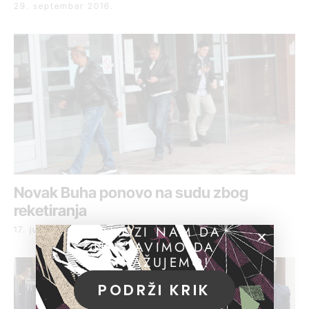
29. septembar 2016.
Novak Buha ponovo na sudu zbog
reketiranja
POMOZI NAM DA
17. jun 2016.
NASTAVIMO DA
ISTRAŽUJEMO!
PODRŽI KRIK