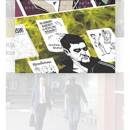
Donacije možeš da uplatiš u
pošti, banci ili preko PayPal-a
Ključni događaji u vezi sa kriminalom i
korupcijom u 2015.
31. decembar 2015.