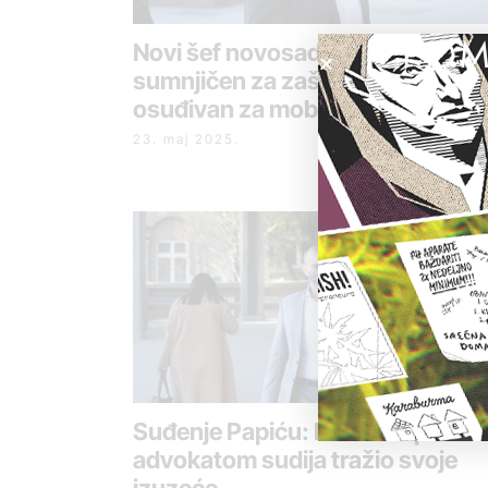
POM
Novi šef novosadske policije bio
sumnjičen za zaštitu kriminalca i
osuđivan za mobing
23. maj 2025.
Suđenje Papiću: Posle rasprave 
advokatom sudija tražio svoje