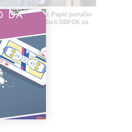
O DA
edok na suđenju: Papić poručio
ljkoviću – završiću ti SBPOK za
 minuta
april 2022.