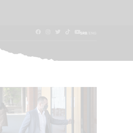
/
SRB
ENG