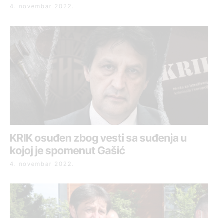
4. novembar 2022.
KRIK osuđen zbog vesti sa suđenja u
kojoj je spomenut Gašić
4. novembar 2022.