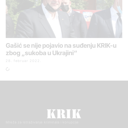
Gašić se nije pojavio na suđenju KRIK-u
zbog „sukoba u Ukrajini“
28. februar 2022.
Mreža za istraživanje kriminala i korupcije