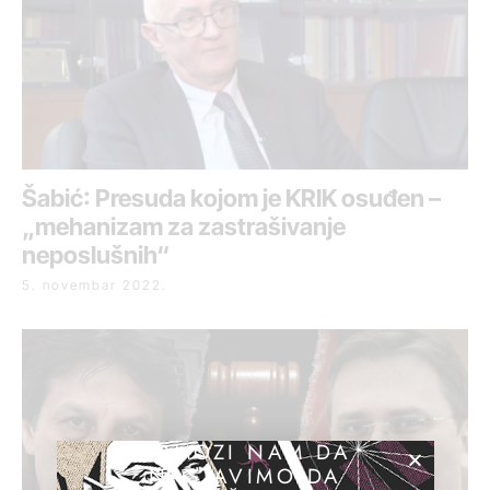
Šabić: Presuda kojom je KRIK osuđen –
„mehanizam za zastrašivanje
neposlušnih“
5. novembar 2022.
POMOZI NAM DA
NASTAVIMO DA