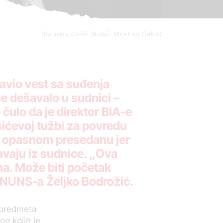
Bratislav Gašić (kolaž: Miodrag Ćakić)
bjavio vest sa suđenja
se dešavalo u sudnici –
čulo da je direktor BIA-e
šićevoj tužbi za povredu
 o opasnom presedanu jer
štavaju iz sudnice. „Ova
ma. Može biti početak
 NUNS-a Željko Bodrožić.
 predmeta
og kojih je