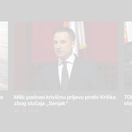
je
Milić podneo krivičnu prijavu protiv Krička
TOK
zbog slučaja „Senjak“
sto
30. jul 2026.
30.