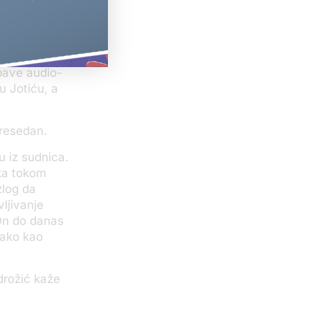
i u kontaktu
bio u istom
bave audio-
u Jotiću, a
presedan.
ju iz sudnica.
tka tokom
zlog da
ljivanje
On do danas
iako kao
drožić kaže