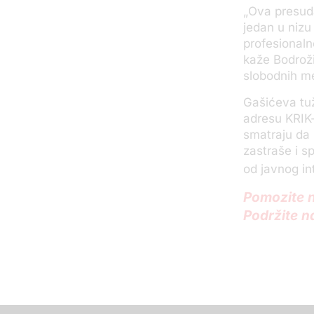
„Ova presuda
jedan u nizu
profesionaln
kaže Bodrož
slobodnih m
Gašićeva tuž
adresu KRIK-
smatraju da 
zastraše i s
od javnog in
Pomozite n
Podržite n