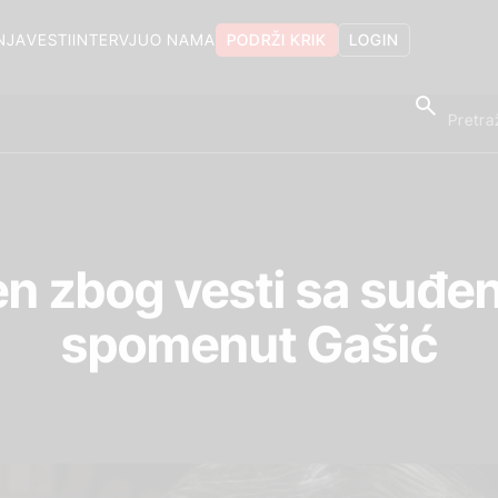
NJA
VESTI
INTERVJU
O NAMA
PODRŽI KRIK
LOGIN
 zbog vesti sa suđenj
spomenut Gašić