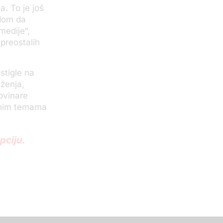
a. To je još
adom da
medije“,
preostalih
stigle na
uženja,
novinare
đenim temama
pciju.