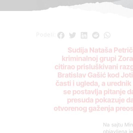
Podeli:
Sudija Nataša Petriče
kriminalnoj grupi Zora
citirao prisluškivani ra
Bratislav Gašić kod Jot
časti i ugleda, a uredn
se postavlja pitanje da
presuda pokazuje da 
otvorenog gaženja preos
Na sajtu Mi
objavljena j