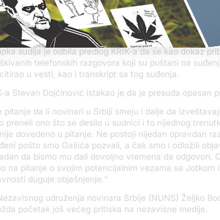
udnici odbio da kaže li je ikada bio u Jotićevom društvu 
saradnicima, kao i da li je veče pred Jotićevo hapšenje 
kome je bio i poznati kriminalac.
ka sudija je odbila predlog KRIK-a da se kao dokaz pri
uškivanih telefonskih razgovora koji su puštani na suđenj
citirao u vesti, kao i transkript sa tog suđenja.
-a Stevan Dojčinović istakao je da je presuda opasan 
 pitanje da li novinari u Srbiji smeju i dalje da izveštava
 preneli ono što se desilo u sudnici i to nijednog trenu
nije dovedeno u pitanje. Ne postoji nijedan opravdan ra
ni pošto smo Gašića pozvali, a čak smo i odložili objav
tradan da bismo mu dali dovoljno vremena da odgovori. 
io na pitanje o svojim potencijalnim vezama sa Jotkom 
avnosti duguje objašnjenje.“
Nezavisnog udruženja novinara Srbije (NUNS) Željko Bo
žda početak još većeg pritiska na nezavisne medije.