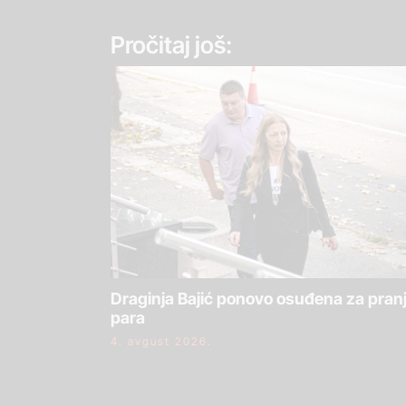
Pročitaj još:
Draginja Bajić ponovo osuđena za pran
para
4. avgust 2026.