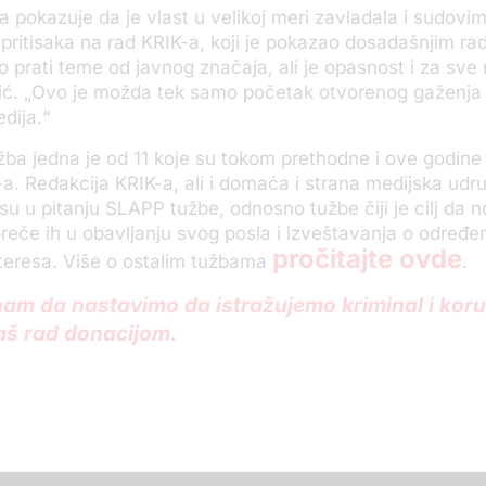
 pokazuje da je vlast u velikoj meri zavladala i sudovim
 pritisaka na rad KRIK-a, koji je pokazao dosadašnjim r
o prati teme od javnog značaja, ali je opasnost i za sve 
ić. „Ovo je možda tek samo početak otvorenog gaženja 
edija.“
ba jedna je od 11 koje su tokom prethodne i ove godine 
a. Redakcija KRIK-a, ali i domaća i strana medijska udr
su u pitanju SLAPP tužbe, odnosno tužbe čiji je cilj da 
preče ih u obavljanju svog posla i izveštavanja o odre
pročitajte ovde
teresa. Više o ostalim tužbama
.
am da nastavimo da istražujemo kriminal i koru
aš rad donacijom.