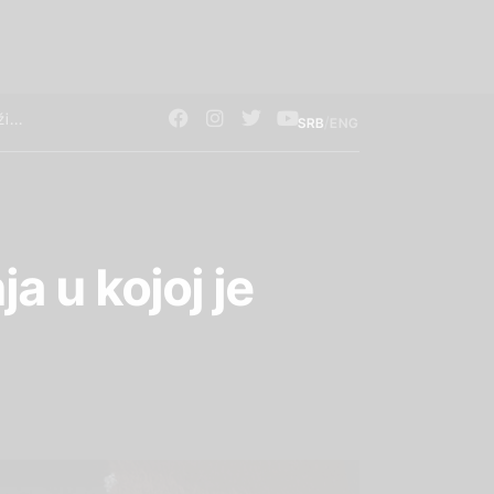
/
SRB
ENG
a u kojoj je