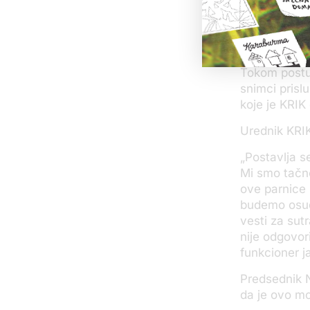
Gašić je u s
sa njegovim 
restoranu u 
Tokom postup
snimci prisl
koje je KRIK 
Urednik KRIK
„Postavlja se
Mi smo tačno
ove parnice 
budemo osuđe
vesti za su
nije odgovor
funkcioner j
Predsednik 
da je ovo mo