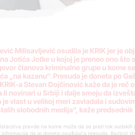
vić Milisavljević osudila je KRIK jer je o
na Jotića Jotke u kojoj je preneo ono što 
zgovor članova kriminalne grupe u kome se 
ića „na kazanu“. Presuda je doneta po Ga
ik KRIK-a Stevan Dojčinović kaže da je reč
 li novinari u Srbiji i dalje smeju da izve
je vlast u velikoj meri zavladala i sudovi
talih slobodnih medija“, kaže predsednik
nistarstva pravde na kome može da se prati tok sudskih
e informacija da je doneta osuđujuća presuda. Razlozi zb