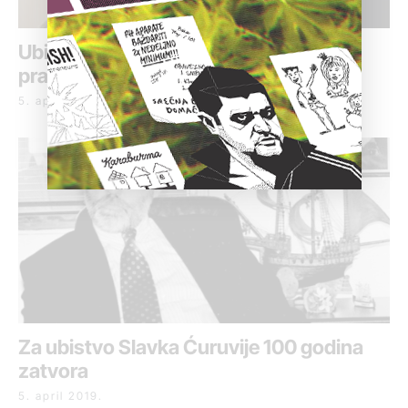
Ubica Ćuruvije i nalogodavac izbegli
pravdu
5. april 2019.
Za ubistvo Slavka Ćuruvije 100 godina
zatvora
5. april 2019.