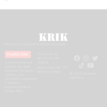
Mreža za istraživanje kriminala i korupcije
PODRŽI KRIK
011 420 43 04
062 85 03 266
(Signal)
Tvoja donacija nam
pomaže da i dalje
Makenzijeva 46, 11111
otkrivamo korupciju i
Beograd, Srbija
© 2024 Sva prava
kriminal, a mi
zadržana
uzvraćamo poklonima
i različitim
pogodnostima na
portalu KRIK.