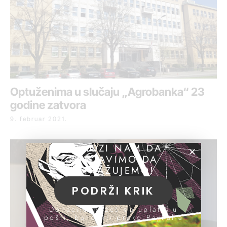
Optuženima u slučaju „Agrobanka“ 23
godine zatvora
9. februar 2021.
POMOZI NAM DA
NASTAVIMO DA
ISTRAŽUJEMO!
PODRŽI KRIK
Donacije možeš da uplatiš u
pošti, banci ili preko PayPal-a