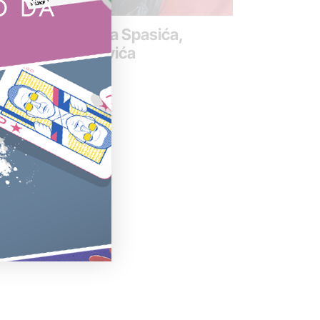
O DA
životni zatvor za Spasića,
kotića i Draškovića
 novembar 2016.