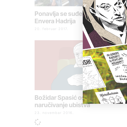
POM
Ponavlja se suđenje za ubistvo
Envera Hadrija
20. februar 2017.
Božidar Spasić osuđen za
naručivanje ubistva
23. novembar 2016.