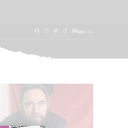
/
SRB
ENG