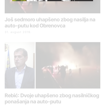
Još sedmoro uhapšeno zbog nasilja na
auto-putu kod Obrenovca
31. avgust 2019.
Rebić: Dvoje uhapšeno zbog nasilničkog
ponašanja na auto-putu