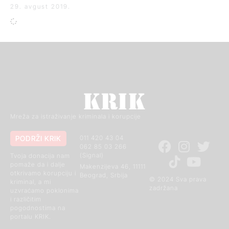
29. avgust 2019.
Mreža za istraživanje kriminala i korupcije
PODRŽI KRIK
011 420 43 04
062 85 03 266
(Signal)
Tvoja donacija nam
pomaže da i dalje
Makenzijeva 46, 11111
otkrivamo korupciju i
Beograd, Srbija
© 2024 Sva prava
kriminal, a mi
zadržana
uzvraćamo poklonima
i različitim
pogodnostima na
portalu KRIK.