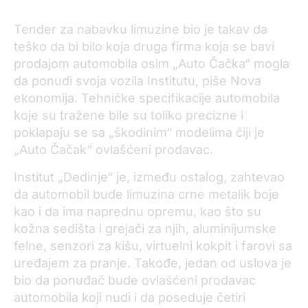
Tender za nabavku limuzine bio je takav da
teško da bi bilo koja druga firma koja se bavi
prodajom automobila osim „Auto Čačka“ mogla
da ponudi svoja vozila Institutu, piše Nova
ekonomija. Tehničke specifikacije automobila
koje su tražene bile su toliko precizne i
poklapaju se sa „škodinim“ modelima čiji je
„Auto Čačak“ ovlašćeni prodavac.
Institut „Dedinje“ je, između ostalog, zahtevao
da automobil bude limuzina crne metalik boje
kao i da ima naprednu opremu, kao što su
kožna sedišta i grejači za njih, aluminijumske
felne, senzori za kišu, virtuelni kokpit i farovi sa
uređajem za pranje. Takođe, jedan od uslova je
bio da ponuđač bude ovlašćeni prodavac
automobila koji nudi i da poseduje četiri