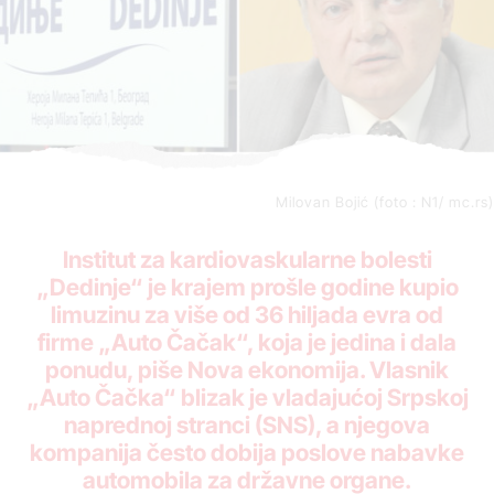
Milovan Bojić (foto : N1/ mc.rs)
Institut za kardiovaskularne bolesti
„Dedinje“ je krajem prošle godine kupio
limuzinu za više od 36 hiljada evra od
firme „Auto Čačak“, koja je jedina i dala
ponudu,
piše Nova ekonomija
. Vlasnik
„Auto Čačka“ blizak je vladajućoj Srpskoj
naprednoj stranci (SNS), a njegova
kompanija često dobija poslove nabavke
automobila za državne organe.