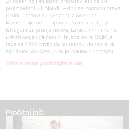
„Biozek“ koji su lažno predstavljeni da su
proizvedeni u Holandiji – dok se zapravo prave
u Kini. Testovi su uvezeni iz Severne
Makedonije od kompanije čoveka koji je pod
istragom za pranje novca, iznudu i kriminalno
udruživanje i plaćeni tri hiljade evra. Bojić je
tada za KRIK tvrdio da su testovi donacija, ali
nije želeo da kaže ko ih je poklonio Institutu.
Više o tome pročitajte ovde
Pročitaj još: