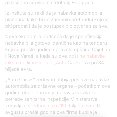
ovlašćena servisa na teritoriji Beograda.
Iz insituta su rekli da je nabavka automobila
planirana kako bi se zamenio prethodni koji će
biti prodat i da je postupak bio otvoren za sve.
Nova ekonomija podseća da je specifikacija
nabavke bila gotovo identična kao na tenderu
koji su prošle godine sprovele opštine Čajetina
i Nova Varoš, a kada su ove
opštine nabavile
luksuzne limuzine od „Auto Čačka“
za po 34
hiljade evra.
„Auto Čačak“ redovno dobija poslove nabavke
automobila za državne organe – početkom ove
godine dodeljena im je nabavka vozila za
potrebe sanitarne inspekcije Ministarstva
zdravlja
u vrednosti oko 150 hiljada evra
. U
avgustu prošle godine ova firma kupila je