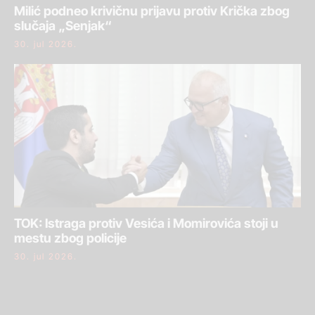
Milić podneo krivičnu prijavu protiv Krička zbog
slučaja „Senjak“
30. jul 2026.
TOK: Istraga protiv Vesića i Momirovića stoji u
mestu zbog policije
30. jul 2026.