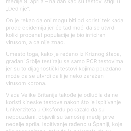
medije 9. aprila – na dan kad su testovi stigli u
„Dedinje“.
On je rekao da oni mogu biti od koristi tek kada
prođe epidemija jer će tad moći da se utvrdi
koliki procenat populacije je bio inficiran
virusom, a da nije znao.
Umesto toga, kako je rečeno iz Kriznog štaba,
građani Srbije testiraju se samo PCR testovima
jer su to dijagnostički testovi kojima pouzdano
može da se utvrdi da li je neko zaražen
virusom korona.
Vlada Velike Britanije takođe je odlučila da ne
koristi kineske testove nakon što je ispitivanje
Univerziteta u Oksfordu pokazalo da su
nepouzdani, objavili su tamošnji mediji prve
nedelje aprila. Ispitivanje rađeno u Španiji, koje