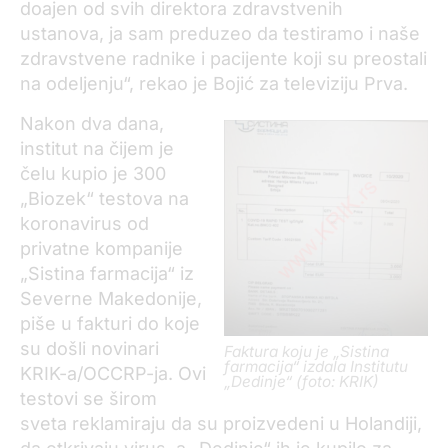
doajen od svih direktora zdravstvenih
ustanova, ja sam preduzeo da testiramo i naše
zdravstvene radnike i pacijente koji su preostali
na odeljenju“, rekao je Bojić za televiziju Prva.
Nakon dva dana,
institut na čijem je
čelu kupio je 300
„Biozek“ testova na
koronavirus od
privatne kompanije
„Sistina farmacija“ iz
Severne Makedonije,
piše u fakturi do koje
su došli novinari
Faktura koju je „Sistina
farmacija“ izdala Institutu
KRIK-a/OCCRP-ja. Ovi
„Dedinje“ (foto: KRIK)
testovi se širom
sveta reklamiraju da su proizvedeni u Holandiji,