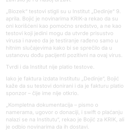
„Biozek“ testovi stigli su u Institut „Dedinje“ 9.
aprila. Bojić je novinarima KRIK-a rekao da su
oni korišćeni kao pomoćno sredstvo, a ne kao
testovi koji jedini mogu da utvrde prisustvo
virusa i naveo da je testiranje rađeno samo u
hitnim slučajevima kako bi se sprečilo da u
ustanovu dođu pacijenti pozitivni na ovaj virus.
Tvrdi i da Institut nije platio testove.
Iako je faktura izdata Institutu „Dedinje“, Bojić
kaže da su testovi donirani i da je fakturu platio
sponzor – čije ime nije otkrio.
„Kompletna dokumentacija – pismo o
namerama, ugovor o donaciji, i swift o plaćanju
nalazi se na Institutu“, rekao je Bojić za KRIK, ali
je odbio novinarima da ih dostavi.