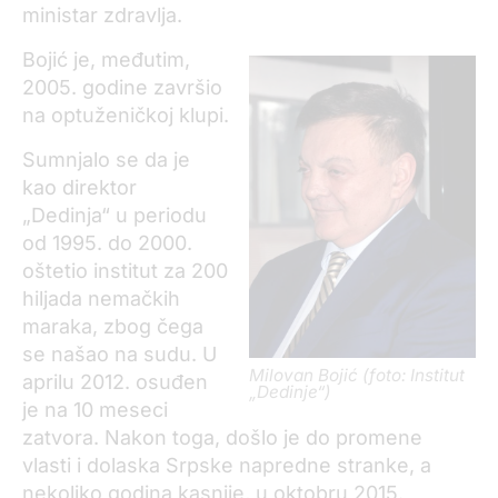
ministar zdravlja.
Bojić je, međutim,
2005. godine završio
na optuženičkoj klupi.
Sumnjalo se da je
kao direktor
„Dedinja“ u periodu
od 1995. do 2000.
oštetio institut za 200
hiljada nemačkih
maraka, zbog čega
se našao na sudu. U
Milovan Bojić (foto: Institut
aprilu 2012. osuđen
„Dedinje“)
je na 10 meseci
zatvora. Nakon toga, došlo je do promene
vlasti i dolaska Srpske napredne stranke, a
nekoliko godina kasnije, u oktobru 2015.