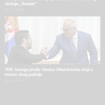
slučaja „Senjak“
30. jul 2026.
TOK: Istraga protiv Vesića i Momirovića stoji u
mestu zbog policije
30. jul 2026.