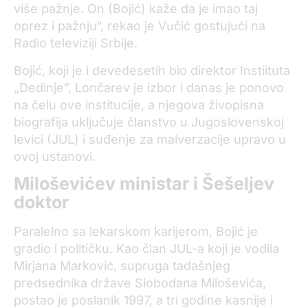
više pažnje. On (Bojić) kaže da je imao taj
oprez i pažnju“, rekao je Vučić gostujući na
Radio televiziji Srbije.
Bojić, koji je i devedesetih bio direktor Instiituta
„Dedinje”, Lončarev je izbor i danas je ponovo
na čelu ove institucije, a njegova živopisna
biografija uključuje članstvo u Jugoslovenskoj
levici (JUL) i suđenje za malverzacije upravo u
ovoj ustanovi.
Miloševićev ministar i Šešeljev
doktor
Paralelno sa lekarskom karijerom, Bojić je
gradio i političku. Kao član JUL-a koji je vodila
Mirjana Marković, supruga tadašnjeg
predsednika države Slobodana Miloševića,
postao je poslanik 1997, a tri godine kasnije i