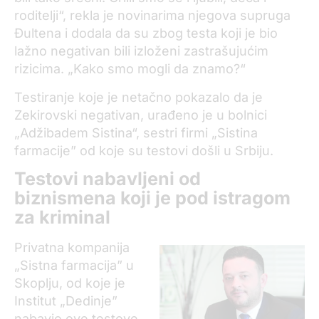
roditelji“, rekla je novinarima njegova supruga
Đultena i dodala da su zbog testa koji je bio
lažno negativan bili izloženi zastrašujućim
rizicima. „Kako smo mogli da znamo?“
Testiranje koje je netačno pokazalo da je
Zekirovski negativan, urađeno je u bolnici
„Adžibadem Sistina“, sestri firmi „Sistina
farmacije” od koje su testovi došli u Srbiju.
Testovi nabavljeni od
biznismena koji je pod istragom
za kriminal
Privatna kompanija
„Sistna farmacija” u
Skoplju, od koje je
Institut „Dedinje”
nabavio ove testove,