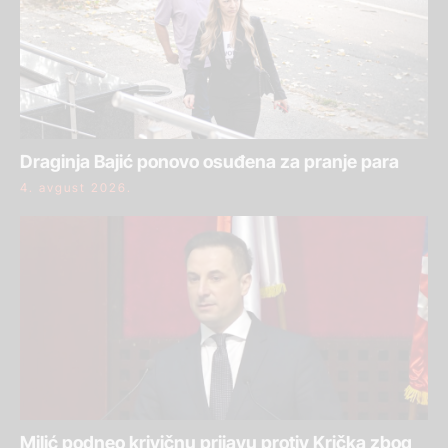
Draginja Bajić ponovo osuđena za pranje para
4. avgust 2026.
Milić podneo krivičnu prijavu protiv Krička zbog