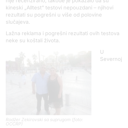
nije recenzirano, takođe je pokazalo da su
kineski „Alltest” testovi nepouzdani – njihovi
rezultati su pogrešni u više od polovine
slučajeva.
Lažna reklama i pogrešni rezultati ovih testova
neke su koštali života.
U
Severnoj
Rodžer Zekirovski sa suprugom (foto:
OCCRP)