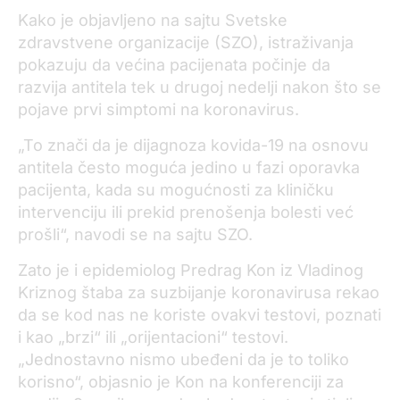
Kako je objavljeno na sajtu Svetske
zdravstvene organizacije (SZO), istraživanja
pokazuju da većina pacijenata počinje da
razvija antitela tek u drugoj nedelji nakon što se
pojave prvi simptomi na koronavirus.
„To znači da je dijagnoza kovida-19 na osnovu
antitela često moguća jedino u fazi oporavka
pacijenta, kada su mogućnosti za kliničku
intervenciju ili prekid prenošenja bolesti već
prošli“, navodi se na sajtu SZO.
Zato je i epidemiolog Predrag Kon iz Vladinog
Kriznog štaba za suzbijanje koronavirusa rekao
da se kod nas ne koriste ovakvi testovi, poznati
i kao „brzi“ ili „orijentacioni“ testovi.
„Jednostavno nismo ubeđeni da je to toliko
korisno“, objasnio je Kon na konferenciji za