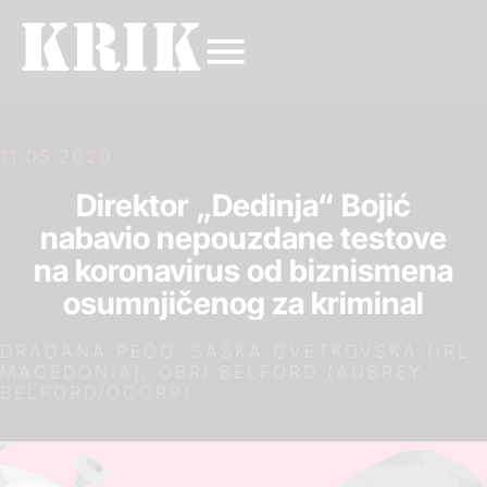
11.05.2020.
Direktor „Dedinja“ Bojić
nabavio nepouzdane testove
na koronavirus od biznismena
osumnjičenog za kriminal
DRAGANA PEĆO, SAŠKA CVETKOVSKA (IRL
MACEDONIA), OBRI BELFORD (AUBREY
BELFORD/OCCRP)