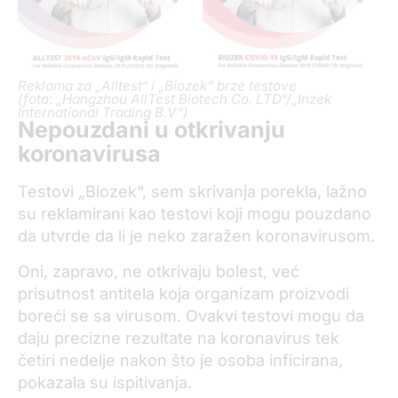
Reklama za „Alltest“ i „Biozek“ brze testove
(foto: „Hangzhou AllTest Biotech Co. LTD“/„Inzek
International Trading B.V“)
Nepouzdani u otkrivanju
koronavirusa
Testovi „Biozek“, sem skrivanja porekla, lažno
su reklamirani kao testovi koji mogu pouzdano
da utvrde da li je neko zaražen koronavirusom.
Oni, zapravo, ne otkrivaju bolest, već
prisutnost antitela koja organizam proizvodi
boreći se sa virusom. Ovakvi testovi mogu da
daju precizne rezultate na koronavirus tek
četiri nedelje nakon što je osoba inficirana,
pokazala su ispitivanja.