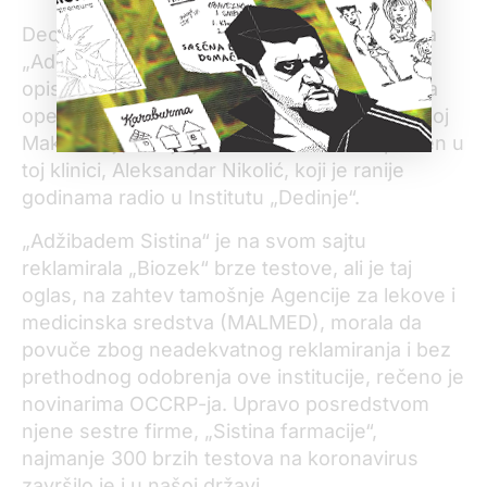
Deo porodičnog biznisa Kamčeva je i bolnica
„Adžibadem Sistina“ koja je u medijima
opisivana kao bolnica u kojoj je urađena prva
operacija ugradnje veštačkog srca u Severnoj
Makedoniji, a koju je vodio naš lekar zaposlen u
toj klinici, Aleksandar Nikolić, koji je ranije
godinama radio u Institutu „Dedinje“.
„Adžibadem Sistina“ je na svom sajtu
reklamirala „Biozek“ brze testove, ali je taj
oglas, na zahtev tamošnje Agencije za lekove i
medicinska sredstva (MALMED), morala da
povuče zbog neadekvatnog reklamiranja i bez
prethodnog odobrenja ove institucije, rečeno je
novinarima OCCRP-ja. Upravo posredstvom
njene sestre firme, „Sistina farmacije“,
najmanje 300 brzih testova na koronavirus
završilo je i u našoj državi.