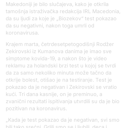
Makedoniji je bilo slučajeva, kako je otkrila
tamošnja istraživačka redakcija IRL Macedonia,
da su ljudi za koje je „Biozekov“ test pokazao
da su negativni, nakon toga umrli od
koronavirusa.
Krajem marta, četrdesetpetogodišnji Rodžer
Zekirovski iz Kumanova danima je imao sve
simptome kovida-19, a nakon što je video
reklamu za holandski brzi test u kojoj se tvrdi
da za samo nekoliko minuta može tačno da
otkrije bolest, otišao je na testiranje. Test je
pokazao da je negativan i Zekirovski se vratio
kući. Tri dana kasnije, on je preminuo, a
zvanični rezultati ispitivanja utvrdili su da je bio
pozitivan na koronavirus.
„Kada je test pokazao da je negativan, svi smo
bili tako srećni. Grlili smo se i ljubili, deca i