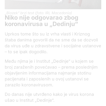
„Biozek“ brzi test (foto: IRL Macedonia)
Niko nije odgovarao zbog
koronavirusa u „Dedinju“
Uprkos tome što su iz vrha vlasti i Kriznog
štaba danima govorili da ne sme da se dozvoli
da virus uđe u zdravstvene i socijalne ustanove
– to se ipak dogodilo.
Među njima je i Institut „Dedinje“ u kojem se
broj zaraženih povećavao – prema poslednjim
objavljenim informacijama najmanje stotinu
pacijenata i zaposlenih u ovoj ustanovi se
zarazilo koronavirusom.
Do danas nije utvrđeno kako je virus korona
ušao u Institut „Dedinje“.