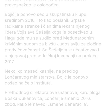
pravosnažno je oslobođen.
Bojić je ponovo seo u skupštinsku klupu
sredinom 2016. i to kao poslanik Srpske
radikalne stranke i član tima lekara njenog
lidera Vojislava Šešelja koga je posećivao u
Hagu gde mu se sudilo pred Međunarodnim
krivičnim sudom za bivšu Jugoslaviju za zločine
protiv čovečnosti. Sa Šešeljem je učestvovao i
u njegovoj predsedničkoj kampanji na proleće
2017.
Nekoliko meseci kasnije, na predlog
Lončarevog ministarstva, Bojić je ponovo
došao na čelo Instituta.
Prethodnog direktora ove ustanove, kardiologa
Boška Đukanovića, Lončar je smenio 2016.
zbog, kako je naveo, „smene generacija“.