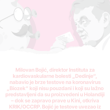
Milovan Bojić, direktor Instituta za
kardiovaskularne bolesti „Dedinje“,
nabavio je brze testove na koronavirus
„Biozek“ koji nisu pouzdani i koji su lažno
predstavljeni da su proizvedeni u Holandiji
– dok se zapravo prave u Kini, otkriva
KRIK/OCCRP. Bojić je testove uvezao iz