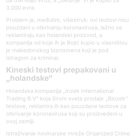
da otkrivaju virus, a „Dedinje“ ih je kupilo za
3.000 evra.
Problem je, međutim, višestruk: ovi testovi nisu
pouzdani u otkrivanju koronavirusa, lažno se
reklamiraju kao holandski proizvod, a
kompanija od koje ih je Bojić kupio u vlasništvu
je makedonskog biznismena koji je pod
istragom za kriminal.
Kineski testovi prepakovani u
„holandske“
Holandska kompanija „Inzek International
Trading B.V“ koja širom sveta prodaje „Biozek“
testove, reklamira ih kao pouzdane testove za
otkrivanje koronavirusa koji su proizvedeni u
ovoj zemlji.
Istraživanje novinarske mreže Organized Crime