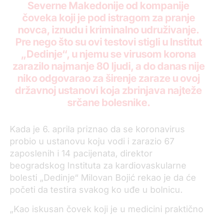
Severne Makedonije od kompanije
čoveka koji je pod istragom za pranje
novca, iznudu i kriminalno udruživanje.
Pre nego što su ovi testovi stigli u Institut
„Dedinje“, u njemu se virusom korona
zarazilo najmanje 80 ljudi, a do danas nije
niko odgovarao za širenje zaraze u ovoj
državnoj ustanovi koja zbrinjava najteže
srčane bolesnike.
Kada je 6. aprila priznao da se koronavirus
probio u ustanovu koju vodi i zarazio 67
zaposlenih i 14 pacijenata, direktor
beogradskog Instituta za kardiovaskularne
bolesti „Dedinje“ Milovan Bojić rekao je da će
početi da testira svakog ko uđe u bolnicu.
„Kao iskusan čovek koji je u medicini praktično