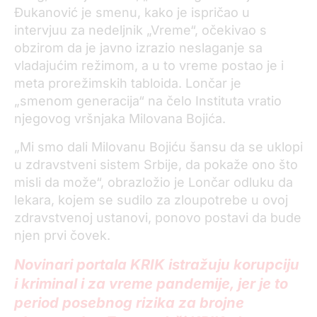
Đukanović je smenu, kako je ispričao u
intervjuu za nedeljnik „Vreme“, očekivao s
obzirom da je javno izrazio neslaganje sa
vladajućim režimom, a u to vreme postao je i
meta prorežimskih tabloida. Lončar je
„smenom generacija“ na čelo Instituta vratio
njegovog vršnjaka Milovana Bojića.
„Mi smo dali Milovanu Bojiću šansu da se uklopi
u zdravstveni sistem Srbije, da pokaže ono što
misli da može“, obrazložio je Lončar odluku da
lekara, kojem se sudilo za zloupotrebe u ovoj
zdravstvenoj ustanovi, ponovo postavi da bude
njen prvi čovek.
Novinari portala KRIK istražuju korupciju
i kriminal i za vreme pandemije, jer je to
period posebnog rizika za brojne