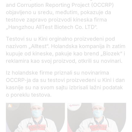
and Corruption Reporting Project (OCCRP)
objavljeno u sredu, međutim, pokazuje da
testove zapravo proizvodi kineska firma
„Hangzhou AllTest Biotech Co. LTD“.
Testovi su u Kini orginalno proizvedeni pod
nazivom „Alltest“. Holandska kompanija ih zatim
kupuje od kineske, pakuje kao brend „Biozek“ i
reklamira kao svoj proizvod, otkrili su novinari.
Iz holandske firme priznali su novinarima
OCCRP-ja da su testovi proizvedeni u Kini i dan
kasnije su na svom sajtu izbrisali lažni podatak
o poreklu testova.