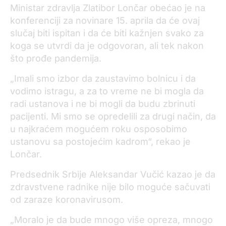
Ministar zdravlja Zlatibor Lončar obećao je na
konferenciji za novinare 15. aprila da će ovaj
slučaj biti ispitan i da će biti kažnjen svako za
koga se utvrdi da je odgovoran, ali tek nakon
što prođe pandemija.
„Imali smo izbor da zaustavimo bolnicu i da
vodimo istragu, a za to vreme ne bi mogla da
radi ustanova i ne bi mogli da budu zbrinuti
pacijenti. Mi smo se opredelili za drugi način, da
u najkraćem mogućem roku osposobimo
ustanovu sa postojećim kadrom“, rekao je
Lončar.
Predsednik Srbije Aleksandar Vučić kazao je da
zdravstvene radnike nije bilo moguće sačuvati
od zaraze koronavirusom.
„Moralo je da bude mnogo više opreza, mnogo