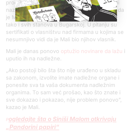
procurelih iz agencija za otvaranje ofšot firmi
nazvanih „Pandorini papiri”, pronašli dokaze da
je Mali bio vlasnik pomenutih ofšor firmi, pa
tako i svih stanova u Bugarskoj. U pitanju su
sertifikati o vlasništvu nad firmama u kojima se
nesumnjivo vidi da je Mali bio njihov vlasnik.
Mali je danas ponovo
optužio novinare da lažu
i
uputio ih na nadležne.
„Ako postoji bilo šta što nije urađeno u skladu
sa zakonom, izvolite imate nadležne organe i
ponesite sva ta vaša dokumenta nadležnim
organima. To sam već prošao, kao što znate i
sve dokazao i pokazao, nije problem ponovo”,
kazao je Mali.
ogledajte šta o Siniši Malom otkrivaju
P
„Pandorini papiri“