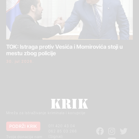
TOK: Istraga protiv Vesića i Momirovića stoji u
mestu zbog policije
30. jul 2026.
Mreža za istraživanje kriminala i korupcije
PODRŽI KRIK
011 420 43 04
062 85 03 266
(Signal)
Tvoja donacija nam