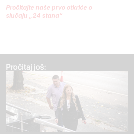
Pročitajte naše prvo otkriće o
slučaju „24 stana“
Pročitaj još: