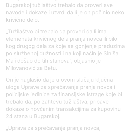
Bugarskoj tužilaštvo trebalo da proveri sve
navode i dokaze i utvrdi da li je on počinio neko
krivično delo.
„Tužilaštvo bi trebalo da proveri da li ima
elemenata krivičnog dela pranja novca ili bilo
kog drugog dela za koje se gonjenje preduzima
po službenoj dužnosti i na koji način je Siniša
Mali došao do tih stanova“, objasnio je
Milovanović za Betu.
On je naglasio da je u ovom slučaju ključna
uloga Uprave za sprečavanje pranja novca i
policijske jedinice za finansijske istrage koje bi
trebalo da, po zahtevu tužilaštva, pribave
dokaze o novčanim transakcijima za kupovinu
24 stana u Bugarskoj.
„Uprava za sprečavanje pranja novca,