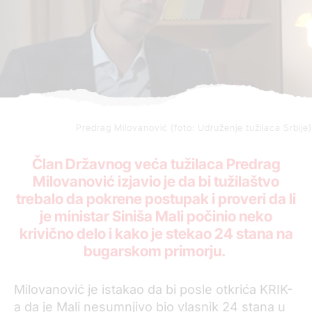
Predrag Milovanović (foto: Udruženje tužilaca Srbije)
Član Državnog veća tužilaca Predrag
Milovanović izjavio je da bi tužilaštvo
trebalo da pokrene postupak i proveri da li
je ministar Siniša Mali počinio neko
krivično delo i kako je stekao 24 stana na
bugarskom primorju.
Milovanović je istakao da bi posle otkrića KRIK-
a da je Mali nesumnjivo bio vlasnik 24 stana u