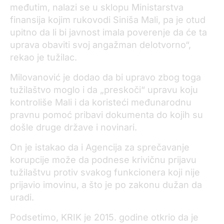
međutim, nalazi se u sklopu Ministarstva
finansija kojim rukovodi Siniša Mali, pa je otud
upitno da li bi javnost imala poverenje da će ta
uprava obaviti svoj angažman delotvorno“,
rekao je tužilac.
Milovanović je dodao da bi upravo zbog toga
tužilaštvo moglo i da „preskoči“ upravu koju
kontroliše Mali i da koristeći međunarodnu
pravnu pomoć pribavi dokumenta do kojih su
došle druge države i novinari.
On je istakao da i Agencija za sprečavanje
korupcije može da podnese krivičnu prijavu
tužilaštvu protiv svakog funkcionera koji nije
prijavio imovinu, a što je po zakonu dužan da
uradi.
Podsetimo, KRIK je 2015. godine otkrio da je