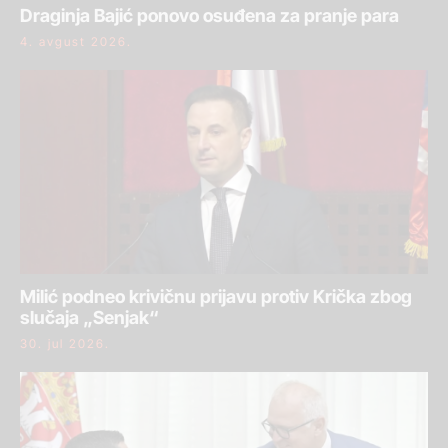
Draginja Bajić ponovo osuđena za pranje para
4. avgust 2026.
Milić podneo krivičnu prijavu protiv Krička zbog
slučaja „Senjak“
30. jul 2026.