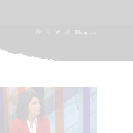
/
SRB
ENG