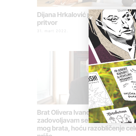
POM
Dijana Hrkalović puštena u kućni
pritvor
31. mart 2022.
Brat Olivera Ivanovića: Ne
zadovoljavam se imenima ubica
mog brata, hoću razobličenje cel