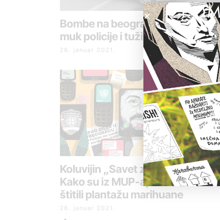
POM
Bombe na beogradske restorane
muk policije i tužilaštva
26. januar 2021.
Koluvijin „Savet za bezbednost“
Kako su iz MUP-a, BIA-e i VOA-e
štitili plantažu marihuane
26. januar 2021.