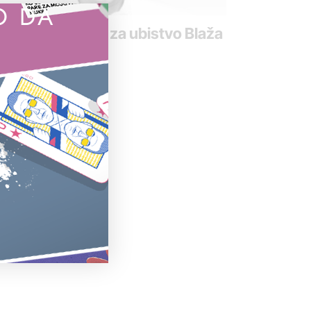
O DA
loženo suđenje za ubistvo Blaža
rovića
 januar 2021.