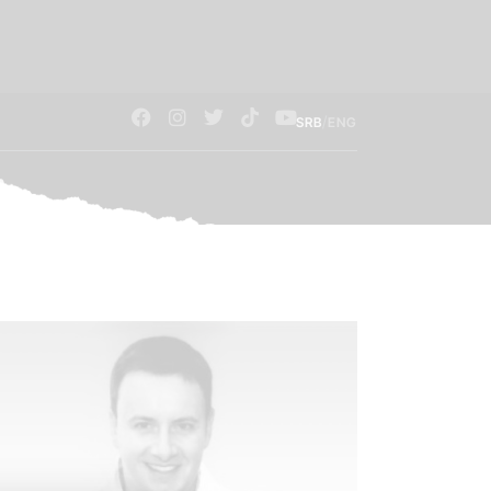
/
SRB
ENG