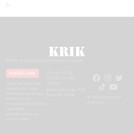
Mreža za istraživanje kriminala i korupcije
PODRŽI KRIK
011 420 43 04
062 85 03 266
(Signal)
Tvoja donacija nam
pomaže da i dalje
Makenzijeva 46, 11111
otkrivamo korupciju i
Beograd, Srbija
© 2024 Sva prava
kriminal, a mi
zadržana
uzvraćamo poklonima
i različitim
pogodnostima na
portalu KRIK.