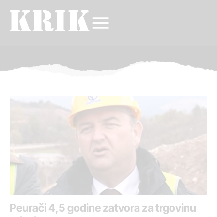
Peurači 4,5 godine zatvora za trgovinu